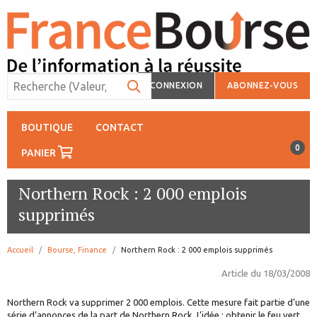
CONNEXION
ABONNEZ-VOUS
BOUTIQUE
CONTACT
0
PANIER
Northern Rock : 2 000 emplois
supprimés
Accueil
Bourse, Finance
page:
Northern Rock : 2 000 emplois supprimés
Article du
18/03/2008
Northern Rock va supprimer 2 000 emplois. Cette mesure fait partie d’une
série d’annonces de la part de Northern Rock. L’idée : obtenir le feu vert