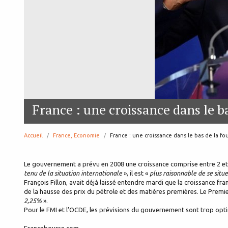
France : une croissance dans le ba
Accueil
France, Economie
page:
France : une croissance dans le bas de la fo
Le gouvernement a prévu en 2008 une croissance comprise entre 2 et 2
tenu de la situation internationale
», il est «
plus raisonnable de se situe
François Fillon, avait déjà laissé entendre mardi que la croissance f
de la hausse des prix du pétrole et des matières premières. Le Premie
2,25%
».
Pour le FMI et l’OCDE, les prévisions du gouvernement sont trop opti