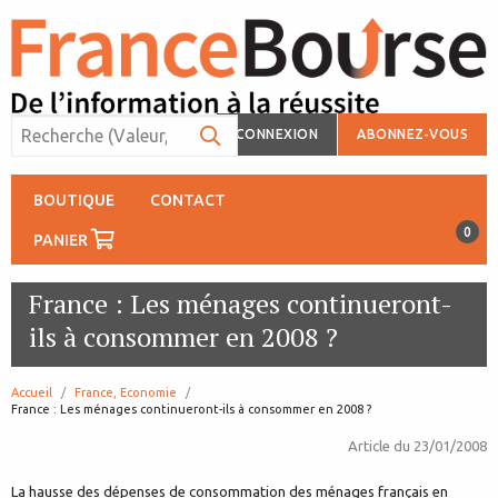
CONNEXION
ABONNEZ-VOUS
BOUTIQUE
CONTACT
0
PANIER
France : Les ménages continueront-
ils à consommer en 2008 ?
Accueil
France, Economie
page:
France : Les ménages continueront-ils à consommer en 2008 ?
Article du
23/01/2008
La hausse des dépenses de consommation des ménages français en