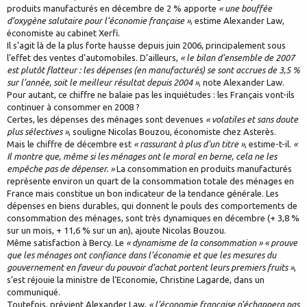
produits manufacturés en décembre de 2 % apporte
« une bouffée
d’oxygène salutaire pour l’économie française »
, estime Alexander Law,
économiste au cabinet Xerfi.
Il s’agit là de la plus forte hausse depuis juin 2006, principalement sous
l’effet des ventes d’automobiles. D’ailleurs,
« le bilan d’ensemble de 2007
est plutôt flatteur : les dépenses (en manufacturés) se sont accrues de 3,5 %
sur l’année, soit le meilleur résultat depuis 2004 »
, note Alexander Law.
Pour autant, ce chiffre ne balaie pas les inquiétudes : les Français vont-ils
continuer à consommer en 2008 ?
Certes, les dépenses des ménages sont devenues
« volatiles et sans doute
plus sélectives »
, souligne Nicolas Bouzou, économiste chez Asterès.
Mais le chiffre de décembre est
« rassurant à plus d'un titre »
, estime-t-il.
«
Il montre que, même si les ménages ont le moral en berne, cela ne les
empêche pas de dépenser. »
La consommation en produits manufacturés
représente environ un quart de la consommation totale des ménages en
France mais constitue un bon indicateur de la tendance générale. Les
dépenses en biens durables, qui donnent le pouls des comportements de
consommation des ménages, sont très dynamiques en décembre (+ 3,8 %
sur un mois, + 11,6 % sur un an), ajoute Nicolas Bouzou.
Même satisfaction à Bercy. Le
« dynamisme de la consommation » « prouve
que les ménages ont confiance dans l’économie et que les mesures du
gouvernement en faveur du pouvoir d’achat portent leurs premiers fruits »
,
s’est réjouie la ministre de l’Economie, Christine Lagarde, dans un
communiqué.
Toutefois, prévient Alexander Law,
« l’économie française n’échappera pas