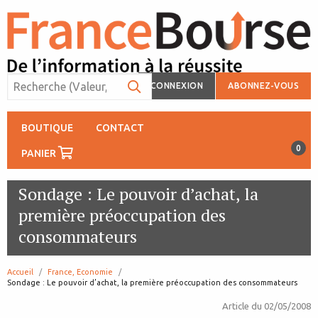
CONNEXION
ABONNEZ-VOUS
BOUTIQUE
CONTACT
0
PANIER
Sondage : Le pouvoir d’achat, la
première préoccupation des
consommateurs
Accueil
France, Economie
page:
Sondage : Le pouvoir d’achat, la première préoccupation des consommateurs
Article du
02/05/2008