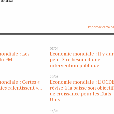
trialisés.
Imprimer cette p
07/04
ondiale : Les
Economie mondiale : Il y au
du FMI
peut-être besoin d’une
intervention publique
20/03
ndiale : Certes «
Economie mondiale : L’OCD
es ralentissent »...
révise à la baisse son objectif
de croissance pour les Etats-
Unis
13/02