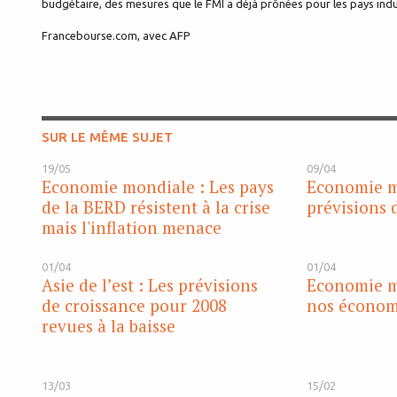
budgétaire, des mesures que le FMI a déjà prônées pour les pays indus
Francebourse.com, avec AFP
SUR LE MÊME SUJET
19/05
09/04
Economie mondiale : Les pays
Economie m
de la BERD résistent à la crise
prévisions 
mais l'inflation menace
01/04
01/04
Asie de l’est : Les prévisions
Economie mo
de croissance pour 2008
nos économi
revues à la baisse
13/03
15/02