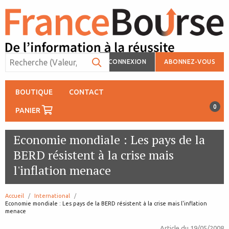
CONNEXION
ABONNEZ-VOUS
BOUTIQUE
CONTACT
0
PANIER
Economie mondiale : Les pays de la
BERD résistent à la crise mais
l'inflation menace
Accueil
International
page:
Economie mondiale : Les pays de la BERD résistent à la crise mais l'inflation
menace
Article du
19/05/2008