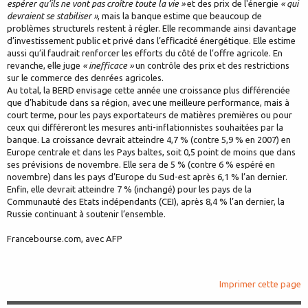
espérer qu’ils ne vont pas croître toute la vie »
et des prix de l'énergie
« qui
devraient se stabiliser »
, mais la banque estime que beaucoup de
problèmes structurels restent à régler. Elle recommande ainsi davantage
d’investissement public et privé dans l’efficacité énergétique. Elle estime
aussi qu’il faudrait renforcer les efforts du côté de l’offre agricole. En
revanche, elle juge
« inefficace »
un contrôle des prix et des restrictions
sur le commerce des denrées agricoles.
Au total, la BERD envisage cette année une croissance plus différenciée
que d’habitude dans sa région, avec une meilleure performance, mais à
court terme, pour les pays exportateurs de matières premières ou pour
ceux qui différeront les mesures anti-inflationnistes souhaitées par la
banque. La croissance devrait atteindre 4,7 % (contre 5,9 % en 2007) en
Europe centrale et dans les Pays baltes, soit 0,5 point de moins que dans
ses prévisions de novembre. Elle sera de 5 % (contre 6 % espéré en
novembre) dans les pays d’Europe du Sud-est après 6,1 % l’an dernier.
Enfin, elle devrait atteindre 7 % (inchangé) pour les pays de la
Communauté des Etats indépendants (CEI), après 8,4 % l’an dernier, la
Russie continuant à soutenir l’ensemble.
Francebourse.com, avec AFP
Imprimer cette page