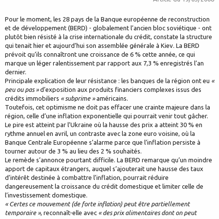
Pour le moment, les 28 pays de la Banque européenne de reconstruction
et de développement (BERD) - globalement l’ancien bloc soviétique - ont
plutôt bien résisté à la crise internationale du crédit, constate la structure
qui tenait hier et aujourd’hui son assemblée générale à Kiev. La BERD
prévoit qu’ils connaîtront une croissance de 6 % cette année, ce qui
marque un léger ralentissement par rapport aux 7,3 % enregistrés l’an
dernier.
Principale explication de leur résistance : les banques de la région ont eu
«
peu ou pas »
d’exposition aux produits financiers complexes issus des
crédits immobiliers
« subprime »
américains.
Toutefois, cet optimisme ne doit pas effacer une crainte majeure dans la
région, celle d’une inflation exponentielle qui pourrait venir tout gâcher.
Le pire est atteint par l’Ukraine où la hausse des prix a atteint 30 % en
rythme annuel en avril, un contraste avec la zone euro voisine, où la
Banque Centrale Européenne s’alarme parce que l’inflation persiste à
tourner autour de 3 % au lieu des 2 % souhaités.
Le remède s’annonce pourtant difficile. La BERD remarque qu’un moindre
apport de capitaux étrangers, auquel s’ajouterait une hausse des taux
d’intérêt destinée à combattre l’inflation, pourrait réduire
dangereusement la croissance du crédit domestique et limiter celle de
l’investissement domestique.
« Certes ce mouvement (de forte inflation) peut être partiellement
temporaire »
, reconnaît-elle avec
« des prix alimentaires dont on peut