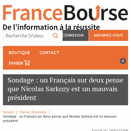
CONNEXION
ABONNEZ-VOUS
BOUTIQUE
CONTACT
0
PANIER
Sondage : un Français sur deux pense
que Nicolas Sarkozy est un mauvais
président
Accueil
France, Economie
page:
Sondage : un Français sur deux pense que Nicolas Sarkozy est un mauvais
président
Article du
18/02/2008