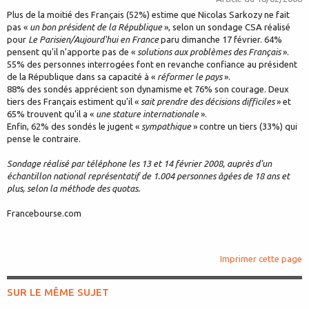
Plus de la moitié des Français (52%) estime que Nicolas Sarkozy ne fait
pas «
un bon président de la République
», selon un sondage CSA réalisé
pour
Le Parisien/Aujourd'hui en France
paru dimanche 17 février. 64%
pensent qu'il n'apporte pas de «
solutions aux problèmes des Français
».
55% des personnes interrogées font en revanche confiance au président
de la République dans sa capacité à «
réformer le pays
».
88% des sondés apprécient son dynamisme et 76% son courage. Deux
tiers des Français estiment qu'il «
sait prendre des décisions difficiles
» et
65% trouvent qu'il a «
une stature internationale
».
Enfin, 62% des sondés le jugent «
sympathique
» contre un tiers (33%) qui
pense le contraire.
Sondage réalisé par téléphone les 13 et 14 février 2008, auprès d'un
échantillon national représentatif de 1.004 personnes âgées de 18 ans et
plus, selon la méthode des quotas.
Francebourse.com
Imprimer cette page
SUR LE MÊME SUJET