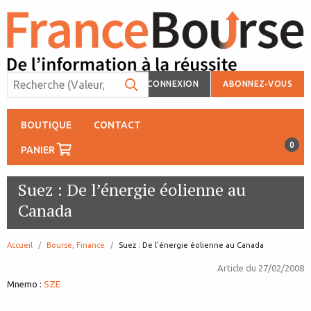
CONNEXION
ABONNEZ-VOUS
BOUTIQUE
CONTACT
0
PANIER
Suez : De l’énergie éolienne au
Canada
Accueil
Bourse, Finance
page:
Suez : De l’énergie éolienne au Canada
Article du
27/02/2008
Mnemo :
SZE