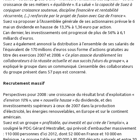
croissance de ses métiers «
équilibrée
». Il a salué «
la capacité de Suez à
conjuguer croissance soutenue, discipline financière et rentabilité
récurrente, (...) renforcée par le projet de fusion avec Gaz de France
».
Suez va proposer à l'Assemblée générale de ses actionnaires prévue le 6
mai un dividende en hausse de 13,3% à 1,36 euro par action.
L’an dernier, les investissements ont progressé de plus de 56% à 6,1
milliards d'euros.
Suez a également annoncé la distribution à l'ensemble de ses salariés de
l'équivalent de 170 millions d'euros sous forme d'actions gratuites au
titre des exercices 2007 et 2008. «
Ce plan associe durablement les
collaborateurs à la réussite actuelle et aux succès futurs du groupe
», a
expliqué le groupe dans un communiqué. L'ensemble des collaborateurs
du groupe présent dans 57 pays est concerné.
Recrutement massif
Perspectives pour 2008 : une croissance du résultat brut d'exploitation «
d'environ 10%
», une «
nouvelle hausse »
du dividende, et des
investissements supérieurs à ceux de 2007 dans la production
d'électricité, les énergies renouvelables, en Europe et sur le continent
américain.
Suez est un groupe «
profitable, qui investit et qui crée de l'emploi
», a
souligné le PDG Gérard Mestrallet, qui prévoit d'embaucher massivement
: 110 000 personnes d'ici 2012, dont 52 000 en France et 10 000 en
Belgique. Le groupe table sur 80 000 à 85 000 départs naturels et entre 20