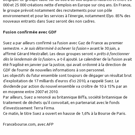
000 et 25 000 créations nette d’emplois en Europe sur cinq ans. En France,
le groupe prévoit notamment des recrutements pour son pôle
environnement et pour les services à l'énergie, notamment Elyo. 85% des
nouveaux entrants dans Suez seront des non cadres.
Fusion confirmée avec GDF
Suez a par ailleurs confirmé sa fusion avec Gaz de France au premier
semestre. «
Je suis déterminé à achever la fusion
» avant le 30 juin, a
affirmé Gérard Mestrallet. Les deux groupes seront «
prêts à fonctionner
dès le lendemain de la fusion
», a-t-il ajouté. Le calendrier de la fusion avait
été fragilisé en janvier par la justice, qui avait ordonné à la direction de
GDF de fournir de nouvelles informations à son personnel.
Les objectifs du futur ensemble sont toujours de dégager un résultat brut
d'exploitation de 17 milliards d'euros d'ici 2010, a rappelé Suez. Le
dividende par action du nouvel ensemble va croître de 10 à 15% par an
en moyenne entre 2007 et 2010.
Par ailleurs, Suez a renoncé au britannique Biffa, société britannique de
traitement de déchets qu'il convoitait, en partenariat avec le fonds
d'investissement Terra Firma.
Ce matin, le titre Suez a ouvert en hausse de 1,6% à la Bourse de Paris.
Francebourse.com, avec AFP