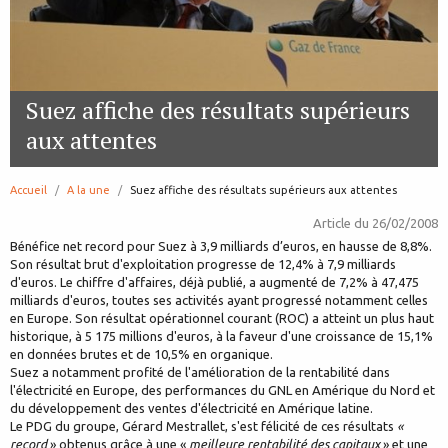
Suez affiche des résultats supérieurs
aux attentes
Accueil
A la une
page:
Suez affiche des résultats supérieurs aux attentes
Article du
26/02/2008
Bénéfice net record pour Suez à 3,9 milliards d’euros, en hausse de 8,8%.
Son résultat brut d'exploitation progresse de 12,4% à 7,9 milliards
d'euros. Le chiffre d'affaires, déjà publié, a augmenté de 7,2% à 47,475
milliards d'euros, toutes ses activités ayant progressé notamment celles
en Europe. Son résultat opérationnel courant (ROC) a atteint un plus haut
historique, à 5 175 millions d'euros, à la faveur d'une croissance de 15,1%
en données brutes et de 10,5% en organique.
Suez a notamment profité de l'amélioration de la rentabilité dans
l'électricité en Europe, des performances du GNL en Amérique du Nord et
du développement des ventes d'électricité en Amérique latine.
Le PDG du groupe, Gérard Mestrallet, s'est félicité de ces résultats
«
record
» obtenus grâce à une «
meilleure rentabilité des capitaux
» et une