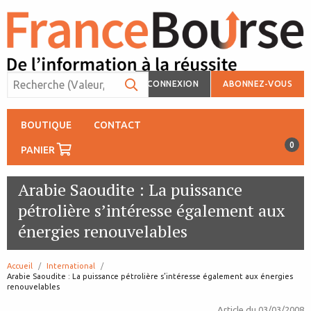
CONNEXION
ABONNEZ-VOUS
BOUTIQUE
CONTACT
0
PANIER
Arabie Saoudite : La puissance
pétrolière s’intéresse également aux
énergies renouvelables
Accueil
International
page:
Arabie Saoudite : La puissance pétrolière s’intéresse également aux énergies
renouvelables
Article du
03/03/2008