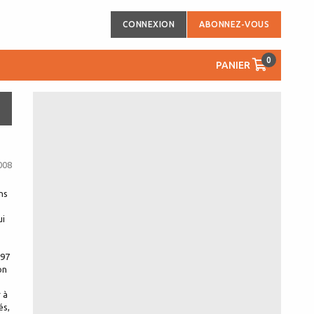
CONNEXION
ABONNEZ-VOUS
0
PANIER
008
ns
ui
997
on
 à
és,