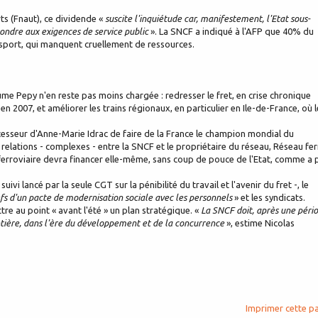
ts (Fnaut), ce dividende «
suscite l'inquiétude car, manifestement, l'Etat sous-
pondre aux exigences de service public
». La SNCF a indiqué à l'AFP que 40% du
nsport, qui manquent cruellement de ressources.
ume Pepy n'en reste pas moins chargée : redresser le fret, en crise chronique
n 2007, et améliorer les trains régionaux, en particulier en Ile-de-France, où l
ccesseur d'Anne-Marie Idrac de faire de la France le champion mondial du
s relations - complexes - entre la SNCF et le propriétaire du réseau, Réseau fer
erroviaire devra financer elle-même, sans coup de pouce de l'Etat, comme a p
i lancé par la seule CGT sur la pénibilité du travail et l'avenir du fret -, le
fs d'un pacte de modernisation sociale avec les personnels
» et les syndicats.
e au point « avant l'été » un plan stratégique. «
La SNCF doit, après une péri
ière, dans l'ère du développement et de la concurrence
», estime Nicolas
Imprimer cette p