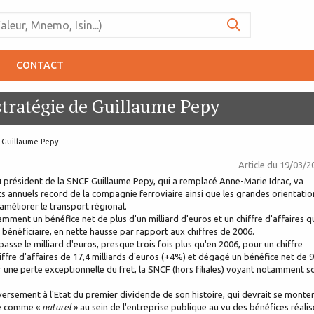
CONTACT
 stratégie de Guillaume Pepy
e Guillaume Pepy
Article du
19/03/2
eau président de la SNCF Guillaume Pepy, qui a remplacé Anne-Marie Idrac, va
tats annuels record de la compagnie ferroviaire ainsi que les grandes orientatio
améliorer le transport régional.
ent un bénéfice net de plus d'un milliard d'euros et un chiffre d'affaires q
 bénéficiaire, en nette hausse par rapport aux chiffres de 2006.
passe le milliard d'euros, presque trois fois plus qu'en 2006, pour un chiffre
chiffre d'affaires de 17,4 milliards d'euros (+4%) et dégagé un bénéfice net de 
r une perte exceptionnelle du fret, la SNCF (hors filiales) voyant notamment s
versement à l'Etat du premier dividende de son histoire, qui devrait se monter
gé comme «
naturel
» au sein de l'entreprise publique au vu des bénéfices réalis