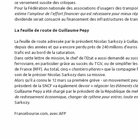
ce versement suscite des critiques.
Pour la Fédération nationale des associations d'usagers des transpor
estime l'ampleur de l'effort financier qui est nécessaire pour mieux ré
dividende serait consacré au financement des infrastructures de tra
La feuille de route de Guillaume Pepy
La feuille de route adressée par le président Nicolas Sarkozy à Guilla
depuis des années et qui a encore perdu près de 240 millions d'euros e
trafic est au bord de la saturation.
Dans cette lettre de mission, le chef de l'Etat a aussi demandé au su
ferroviaire, en particulier grâce au succès du TGV, ou de simplifier le
de France (RFF). Au total, cinq «
chantiers-phares
» que la compagnie f
soin de le préciser Nicolas Sarkozy dans sa missive.
Alors qu’il a connu le 12 mars sa première grève - un mouvement peu suiv
président de la SNCF va également devoir «
négocier les éléments cle
Guillaume Pepy a été chargé par le président de la République de mettr
de redressement économique, changer de rythme pour entrer, toute ent
Sarkozy.
Francebourse.com, avec AFP