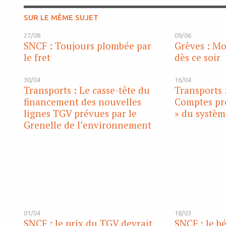
SUR LE MÊME SUJET
27/08
09/06
SNCF : Toujours plombée par
Grèves : M
le fret
dès ce soir
30/04
16/04
Transports : Le casse-tête du
Transports 
financement des nouvelles
Comptes pr
lignes TGV prévues par le
» du systèm
Grenelle de l’environnement
01/04
18/03
SNCF : le prix du TGV devrait
SNCF : le b