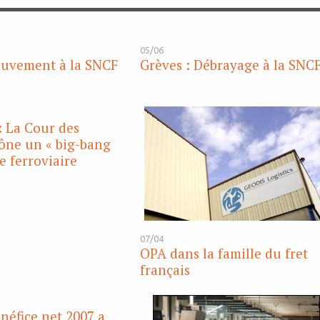
05/06
ouvement à la SNCF
Grèves : Débrayage à la SNC
: La Cour des
ône un « big-bang
e ferroviaire
07/04
OPA dans la famille du fret
français
énéfice net 2007 a