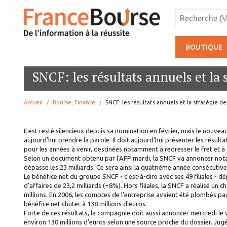
BOUTIQUE
SNCF: les résultats annuels et la
Accueil
Bourse, Finance
page:
SNCF: les résultats annuels et la stratégie d
Il est resté silencieux depuis sa nomination en février, mais le nouv
aujourd’hui prendre la parole. Il doit aujourd’hui présenter les résul
pour les années à venir, destinées notamment à redresser le fret et à 
Selon un document obtenu par l'AFP mardi, la SNCF va annoncer notamm
dépasse les 23 milliards. Ce sera ainsi la quatrième année consécutive
Le bénéfice net du groupe SNCF - c'est-à-dire avec ses 49 filiales - dé
d'affaires de 23,2 milliards (+8%). Hors filiales, la SNCF a réalisé un 
millions. En 2006, les comptes de l'entreprise avaient été plombés pa
bénéfice net chuter à 138 millions d'euros.
Forte de ces résultats, la compagnie doit aussi annoncer mercredi le 
environ 130 millions d'euros selon une source proche du dossier. Ju