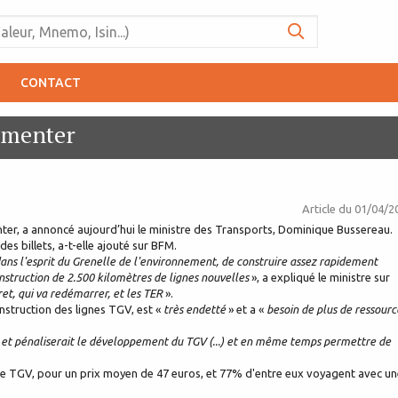
CONTACT
ugmenter
Article du
01/04/2
er, a annoncé aujourd’hui le ministre des Transports, Dominique Bussereau.
es billets, a-t-elle ajouté sur BFM.
ans l'esprit du Grenelle de l'environnement, de construire assez rapidement
nstruction de 2.500 kilomètres de lignes nouvelles
», a expliqué le ministre sur
ret, qui va redémarrer, et les TER
».
nstruction des lignes TGV, est «
très endetté
» et a «
besoin de plus de ressourc
le et pénaliserait le développement du TGV (...) et en même temps permettre de
de TGV, pour un prix moyen de 47 euros, et 77% d'entre eux voyagent avec u