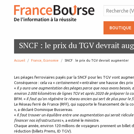
BOUTIQUE
SNCF : le prix du TGV devrait a
Accueil
France, Economie
page:
SNCF : le prix du TGV devrait augmenter
Les péages ferroviaires payés par la SNCF pour les TGV vont augment
Conséquence : cela va «
certainement
» entraîner une hausse des prix d
«
Il y aura une augmentation des péages parce que nous avons besoin, d
environ 2.000 kilomètres de lignes TGV et après 2020 de préparer la co
BFM. «
Il faut qu'on régénère le réseau ancien qui sert de plus pour le f
Le Réseau ferré de France (RFF), qui supporte le financement de la co
», a déclaré Dominique Bussereau.
«
Il faut trouver un équilibre entre une augmentation qui serait ridicu
financer nos infrastructures
», a estimé le ministre.
Chaque année, environ 120 millions de voyageurs prennent un billet 
réduction (billets Prems, ID TGV).