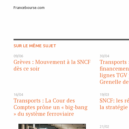
Francebourse.com
SUR LE MÊME SUJET
09/06
30/04
Grèves : Mouvement à la SNCF
Transports 
dès ce soir
financemen
lignes TGV 
Grenelle d
16/04
19/03
Transports : La Cour des
SNCF: les r
Comptes prône un « big-bang
la stratégi
» du système ferroviaire
21/02