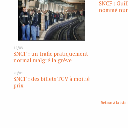
SNCF : Gui
nommé num
12/03
SNCF : un trafic pratiquement
normal malgré la grève
28/01
SNCF : des billets TGV à moitié
prix
Retour à la liste 