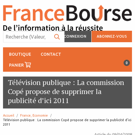
CONNEXION
ABONNEZ-VOUS
BOUTIQUE
CONTACT
0
PANIER
Télévision publique : La commission
Copé propose de supprimer la
publicité d’ici 2011
Accueil
France, Economie
page:
Télévision publique : La commission Copé propose de supprimer la publicité d’ici
2011
Article du
09/04/2008