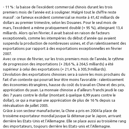
- 11 % : la baisse de l’excédent commercial chinois durant les trois
premiers mois de l’année est à souligner. Malgré tout le chiffre reste
massif : ce fameux excédent commercial se monte à 41,42 milliards de
dollars au premier trimestre, selon les Douanes. Pour le seul mois de
mars, l’excédent a même pratiquement doublé (+ 95 %), atteignant 13,4
milliards. Alors qu’en février, il avait baissé en raison de facteurs
exceptionnels, comme les intempéries du début d’année qui avaient
suspendu la production de nombreuses usines, et d’un ralentissement des
exportations par rapport à des exportations exceptionnelles en février
2007.
Avec ce creux de février, sur les trois premiers mois de l’année, le rythme
de progression des importations (+ 28,6 %, à 264,5 milliards) a été
supérieur à celui des exportations (+ 21,4 %, à 305,9 milliards).
L’évolution des exportations chinoises sera à suivre les mois prochains du
fait d’un contexte qui pourrait leur être moins favorable : ralentissement
des économies étrangères, hausse du coût du travail en Chine et des prix,
appréciation du yuan. La monnaie chinoise a d’ailleurs franchi jeudi le cap
des 7 yuans contre le dollar (montant à quelque 6,99 yuans contre le
dollar), ce qui a marqué une appréciation de plus de 16 % depuis sa
réévaluation de juillet 2005.
Grâce à son secteur manufacturier, la Chine a pris en 2004 la place de
troisième exportateur mondial jusque là détenue par le Japon, arrivant
derrière les Etats-Unis et l’Allemagne. Elle se place aussi au troisième rang
des importateurs, toujours derrière les Etats-unis et l’Allemagne.