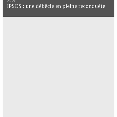
01/08
IPSOS : une débêcle en pleine reconquête