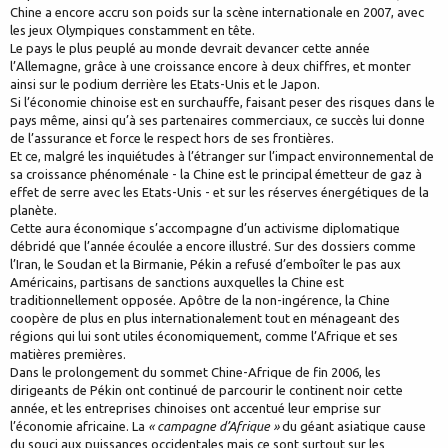
Chine a encore accru son poids sur la scène internationale en 2007, avec
les jeux Olympiques constamment en tête.
Le pays le plus peuplé au monde devrait devancer cette année
l’Allemagne, grâce à une croissance encore à deux chiffres, et monter
ainsi sur le podium derrière les Etats-Unis et le Japon.
Si l’économie chinoise est en surchauffe, faisant peser des risques dans le
pays même, ainsi qu’à ses partenaires commerciaux, ce succès lui donne
de l’assurance et force le respect hors de ses frontières.
Et ce, malgré les inquiétudes à l’étranger sur l’impact environnemental de
sa croissance phénoménale - la Chine est le principal émetteur de gaz à
effet de serre avec les Etats-Unis - et sur les réserves énergétiques de la
planète.
Cette aura économique s’accompagne d’un activisme diplomatique
débridé que l’année écoulée a encore illustré. Sur des dossiers comme
l’Iran, le Soudan et la Birmanie, Pékin a refusé d’emboîter le pas aux
Américains, partisans de sanctions auxquelles la Chine est
traditionnellement opposée. Apôtre de la non-ingérence, la Chine
coopère de plus en plus internationalement tout en ménageant des
régions qui lui sont utiles économiquement, comme l’Afrique et ses
matières premières.
Dans le prolongement du sommet Chine-Afrique de fin 2006, les
dirigeants de Pékin ont continué de parcourir le continent noir cette
année, et les entreprises chinoises ont accentué leur emprise sur
l’économie africaine. La
« campagne d’Afrique »
du géant asiatique cause
du souci aux puissances occidentales mais ce sont surtout sur les