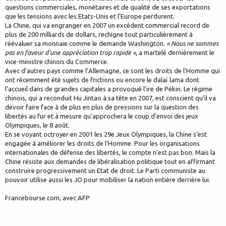
questions commerciales, monétaires et de qualité de ses exportations
que les tensions avec les Etats-Unis et l’Europe perdurent.
La Chine, qui va engranger en 2007 un excédent commercial record de
plus de 200 milliards de dollars, rechigne tout particulièrement à
réévaluer sa monnaie comme le demande Washington.
« Nous ne sommes
pas en faveur d'une appréciation trop rapide »
, a martelé dernièrement le
vice-ministre chinois du Commerce.
Avec d’autres pays comme l’Allemagne, ce sont les droits de l’Homme qui
ont récemment été sujets de frictions ou encore le dalaï lama dont
l’accueil dans de grandes capitales a provoqué l’ire de Pékin. Le régime
chinois, qui a reconduit Hu Jintao à sa tête en 2007, est conscient qu’il va
devoir faire face à de plus en plus de pressions sur la question des
libertés au fur et à mesure qu’approchera le coup d’envoi des jeux
Olympiques, le 8 août.
En se voyant octroyer en 2001 les 29e Jeux Olympiques, la Chine s’est
engagée à améliorer les droits de l’Homme. Pour les organisations
internationales de défense des libertés, le compte n’est pas bon. Mais la
Chine résiste aux demandes de libéralisation politique tout en affirmant
construire progressivement un Etat de droit. Le Parti communiste au
pouvoir utilise aussi les JO pour mobiliser la nation entière derrière lui.
Francebourse.com, avec AFP