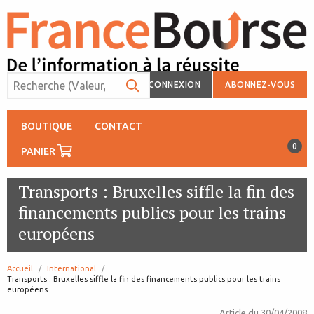
CONNEXION
ABONNEZ-VOUS
BOUTIQUE
CONTACT
0
PANIER
Transports : Bruxelles siffle la fin des
financements publics pour les trains
européens
Accueil
International
page:
Transports : Bruxelles siffle la fin des financements publics pour les trains
européens
Article du
30/04/2008