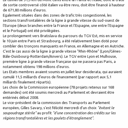
de sortie controversé côté italien va être revu, doit être financé à hauteur
de 671,80 millions d'euros.
Egalement situées dans des zones de trafic très congestionné, les
sections transfrontalières de la ligne à grande vitesse du sud-ouest de
l'Europe (deux branches entre la France et l'Espagne, une entre l'Espagne
et le Portugal) ont été privilégiées.
Le prolongement vers Bratislava du parcours du TGV Est, mis en service
le 10 juin entre Paris et Strasbourg, a été relativement bien doté pour
combler des tronçons manquants en France, en Allemagne et en Autriche.
C'est le cas aussi de la ligne à grande vitesse "Rhin-Rhône" (Lyon/Gênes-
Bâle-Duisbourg-Rotterdam/Anvers). Le TGV entre Lyon et Mulhouse,
première ligne à grande vitesse française qui ne passera pas Paris, a
notamment obtenu 198 millions d'euros.
Les Etats membres avaient soumis en juillet leur desiderata, qui auraient
cumulé 11,5 milliards d'euros de financement (par rapport aux 5,1
milliards finalement répartis).
Les choix de la Commission européenne (78 projets retenus sur 168
demandes) ont été soumis mercredi au Parlement et devraient être
entérinés début 2008.
Le vice-président de la commission des Transports au Parlement
européen, Gilles Savary, s'est félicité mercredi d'un choix
"évitant le
saupoudrage stérile"
au profit
"d'une concentration des crédits sur les
régions transfrontalières et les goulets d'étranglement".