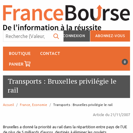
CONNEXION
ABONNEZ-VOUS
BOUTIQUE
CONTACT
0
PANIER
Transports : Bruxelles privilégie le
rail
Accueil
France, Economie
page:
Transports : Bruxelles privilégie le rail
Article du
21/11/2007
Bruxelles a donné la priorité au rail dans la répartition entre pays de l'UE
de plus de 5 milliards d'euros, destinés à éliminer les goulets