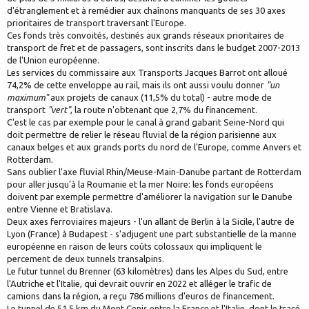
d'étranglement et à remédier aux chaînons manquants de ses 30 axes
prioritaires de transport traversant l'Europe.
Ces fonds très convoités, destinés aux grands réseaux prioritaires de
transport de fret et de passagers, sont inscrits dans le budget 2007-2013
de l'Union européenne.
Les services du commissaire aux Transports Jacques Barrot ont alloué
74,2% de cette enveloppe au rail, mais ils ont aussi voulu donner
"un
maximum"
aux projets de canaux (11,5% du total) - autre mode de
transport
"vert"
, la route n'obtenant que 2,7% du financement.
C'est le cas par exemple pour le canal à grand gabarit Seine-Nord qui
doit permettre de relier le réseau fluvial de la région parisienne aux
canaux belges et aux grands ports du nord de l'Europe, comme Anvers et
Rotterdam.
Sans oublier l'axe fluvial Rhin/Meuse-Main-Danube partant de Rotterdam
pour aller jusqu'à la Roumanie et la mer Noire: les fonds européens
doivent par exemple permettre d'améliorer la navigation sur le Danube
entre Vienne et Bratislava.
Deux axes ferroviaires majeurs - l'un allant de Berlin à la Sicile, l'autre de
Lyon (France) à Budapest - s'adjugent une part substantielle de la manne
européenne en raison de leurs coûts colossaux qui impliquent le
percement de deux tunnels transalpins.
Le futur tunnel du Brenner (63 kilomètres) dans les Alpes du Sud, entre
l'Autriche et l'Italie, qui devrait ouvrir en 2022 et alléger le trafic de
camions dans la région, a reçu 786 millions d'euros de financement.
Le tunnel de 51,5 km du Mont Cenis entre la France et l'Italie, dont le tracé