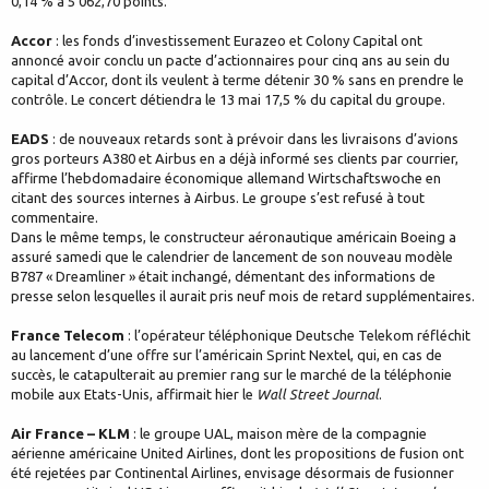
0,14 % à 5 062,70 points.
Accor
: les fonds d’investissement Eurazeo et Colony Capital ont
annoncé avoir conclu un pacte d’actionnaires pour cinq ans au sein du
capital d’Accor, dont ils veulent à terme détenir 30 % sans en prendre le
contrôle. Le concert détiendra le 13 mai 17,5 % du capital du groupe.
EADS
: de nouveaux retards sont à prévoir dans les livraisons d’avions
gros porteurs A380 et Airbus en a déjà informé ses clients par courrier,
affirme l’hebdomadaire économique allemand Wirtschaftswoche en
citant des sources internes à Airbus. Le groupe s’est refusé à tout
commentaire.
Dans le même temps, le constructeur aéronautique américain Boeing a
assuré samedi que le calendrier de lancement de son nouveau modèle
B787 « Dreamliner » était inchangé, démentant des informations de
presse selon lesquelles il aurait pris neuf mois de retard supplémentaires.
France Telecom
: l’opérateur téléphonique Deutsche Telekom réfléchit
au lancement d’une offre sur l’américain Sprint Nextel, qui, en cas de
succès, le catapulterait au premier rang sur le marché de la téléphonie
mobile aux Etats-Unis, affirmait hier le
Wall Street Journal
.
Air France – KLM
: le groupe UAL, maison mère de la compagnie
aérienne américaine United Airlines, dont les propositions de fusion ont
été rejetées par Continental Airlines, envisage désormais de fusionner