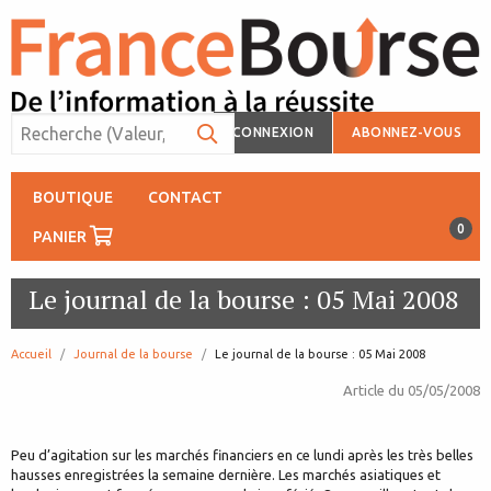
CONNEXION
ABONNEZ-VOUS
BOUTIQUE
CONTACT
0
PANIER
Le journal de la bourse : 05 Mai 2008
Accueil
Journal de la bourse
page:
Le journal de la bourse : 05 Mai 2008
Article du
05/05/2008
Peu d’agitation sur les marchés financiers en ce lundi après les très belles
hausses enregistrées la semaine dernière. Les marchés asiatiques et