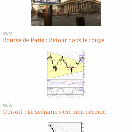
05/05
Bourse de Paris : Retour dans le rouge
05/05
Ubisoft : Le scénario s'est bien déroulé