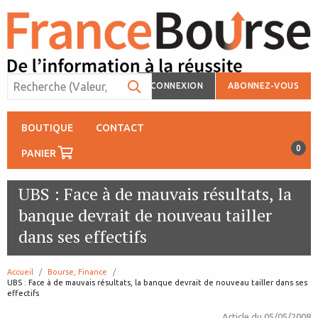
CONNEXION
ABONNEZ-VOUS
BOUTIQUE
CONTACT
0
PANIER
UBS : Face à de mauvais résultats, la
banque devrait de nouveau tailler
dans ses effectifs
Accueil
Bourse, Finance
page:
UBS : Face à de mauvais résultats, la banque devrait de nouveau tailler dans ses
effectifs
Article du
05/05/2008