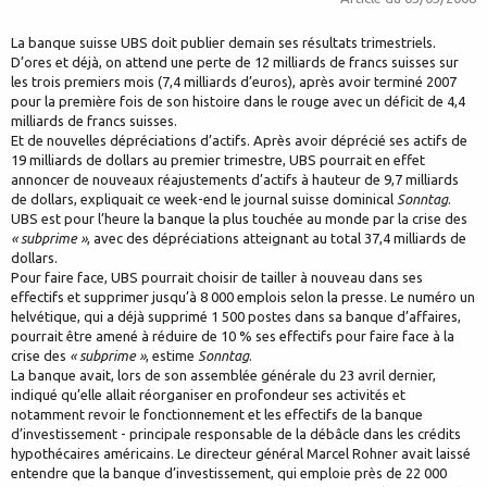
La banque suisse UBS doit publier demain ses résultats trimestriels.
D’ores et déjà, on attend une perte de 12 milliards de francs suisses sur
les trois premiers mois (7,4 milliards d’euros), après avoir terminé 2007
pour la première fois de son histoire dans le rouge avec un déficit de 4,4
milliards de francs suisses.
Et de nouvelles dépréciations d’actifs. Après avoir déprécié ses actifs de
19 milliards de dollars au premier trimestre, UBS pourrait en effet
annoncer de nouveaux réajustements d’actifs à hauteur de 9,7 milliards
de dollars, expliquait ce week-end le journal suisse dominical
Sonntag
.
UBS est pour l’heure la banque la plus touchée au monde par la crise des
« subprime »
, avec des dépréciations atteignant au total 37,4 milliards de
dollars.
Pour faire face, UBS pourrait choisir de tailler à nouveau dans ses
effectifs et supprimer jusqu’à 8 000 emplois selon la presse. Le numéro un
helvétique, qui a déjà supprimé 1 500 postes dans sa banque d’affaires,
pourrait être amené à réduire de 10 % ses effectifs pour faire face à la
crise des
« subprime »
, estime
Sonntag
.
La banque avait, lors de son assemblée générale du 23 avril dernier,
indiqué qu’elle allait réorganiser en profondeur ses activités et
notamment revoir le fonctionnement et les effectifs de la banque
d’investissement - principale responsable de la débâcle dans les crédits
hypothécaires américains. Le directeur général Marcel Rohner avait laissé
entendre que la banque d’investissement, qui emploie près de 22 000