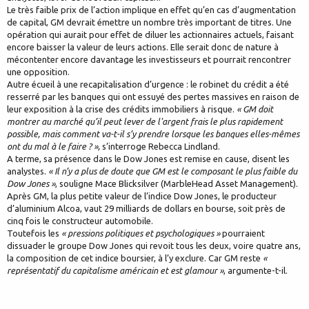
Le très faible prix de l’action implique en effet qu’en cas d’augmentation
de capital, GM devrait émettre un nombre très important de titres. Une
opération qui aurait pour effet de diluer les actionnaires actuels, faisant
encore baisser la valeur de leurs actions. Elle serait donc de nature à
mécontenter encore davantage les investisseurs et pourrait rencontrer
une opposition.
Autre écueil à une recapitalisation d’urgence : le robinet du crédit a été
resserré par les banques qui ont essuyé des pertes massives en raison de
leur exposition à la crise des crédits immobiliers à risque.
« GM doit
montrer au marché qu’il peut lever de l'argent frais le plus rapidement
possible, mais comment va-t-il s’y prendre lorsque les banques elles-mêmes
ont du mal à le faire ? »,
s’interroge Rebecca Lindland.
A terme, sa présence dans le Dow Jones est remise en cause, disent les
analystes.
« Il n’y a plus de doute que GM est le composant le plus faible du
Dow Jones »
, souligne Mace Blicksilver (MarbleHead Asset Management).
Après GM, la plus petite valeur de l’indice Dow Jones, le producteur
d’aluminium Alcoa, vaut 29 milliards de dollars en bourse, soit près de
cinq fois le constructeur automobile.
Toutefois les
« pressions politiques et psychologiques »
pourraient
dissuader le groupe Dow Jones qui revoit tous les deux, voire quatre ans,
la composition de cet indice boursier, à l’y exclure. Car GM reste
«
représentatif du capitalisme américain et est glamour »
, argumente-t-il.