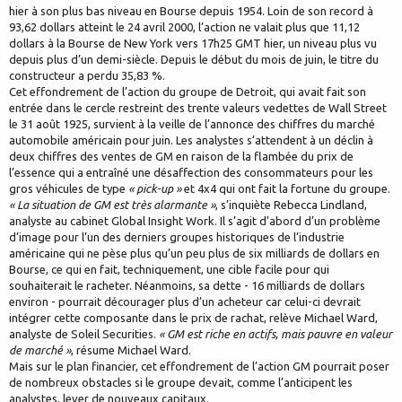
hier à son plus bas niveau en Bourse depuis 1954. Loin de son record à
93,62 dollars atteint le 24 avril 2000, l’action ne valait plus que 11,12
dollars à la Bourse de New York vers 17h25 GMT hier, un niveau plus vu
depuis plus d’un demi-siècle. Depuis le début du mois de juin, le titre du
constructeur a perdu 35,83 %.
Cet effondrement de l’action du groupe de Detroit, qui avait fait son
entrée dans le cercle restreint des trente valeurs vedettes de Wall Street
le 31 août 1925, survient à la veille de l’annonce des chiffres du marché
automobile américain pour juin. Les analystes s’attendent à un déclin à
deux chiffres des ventes de GM en raison de la flambée du prix de
l’essence qui a entraîné une désaffection des consommateurs pour les
gros véhicules de type
« pick-up »
et 4x4 qui ont fait la fortune du groupe.
« La situation de GM est très alarmante »
, s’inquiète Rebecca Lindland,
analyste au cabinet Global Insight Work. Il s’agit d'abord d’un problème
d’image pour l’un des derniers groupes historiques de l’industrie
américaine qui ne pèse plus qu’un peu plus de six milliards de dollars en
Bourse, ce qui en fait, techniquement, une cible facile pour qui
souhaiterait le racheter. Néanmoins, sa dette - 16 milliards de dollars
environ - pourrait décourager plus d’un acheteur car celui-ci devrait
intégrer cette composante dans le prix de rachat, relève Michael Ward,
analyste de Soleil Securities.
« GM est riche en actifs, mais pauvre en valeur
de marché »
, résume Michael Ward.
Mais sur le plan financier, cet effondrement de l’action GM pourrait poser
de nombreux obstacles si le groupe devait, comme l’anticipent les
analystes, lever de nouveaux capitaux.