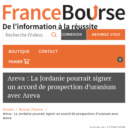
CONNEXION
ABONNEZ-VOUS
BOUTIQUE
CONTACT
0
PANIER
Areva : La Jordanie pourrait signer
un accord de prospection d’uranium
avec Areva
Accueil
Bourse, Finance
page:
Areva : La Jordanie pourrait signer un accord de prospection d’uranium avec
Areva
Article du
27/08/2008