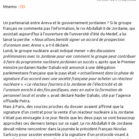
Mnemo :
CEI
Un partenariat entre Areva et le gouvernement jordanien ? Si le groupe
français ne commente pas l’information, le roi Abdallah II de Jordanie, qui
assistait aujourd’hui à l’ouverture de l’université d’été du Medef, a lui
lancé la perche.
« Nous allons bientôt signer un accord de prospection
d’uranium avec Areva »
, a-t-il déclaré.
Lundi, le groupe nucléaire avait indiqué mener
« des discussions
préliminaires avec la Jordanie pour voir comment le groupe peut contribuer
à faire du programme nucléaire jordanien un succès »
, après que le Premier
ministre jordanien Nader Dahabi eût annoncé à une délégation
parlementaire française que le pays était
« actuellement dans la phase de
signature d’un accord avec une société française pour acheter un réacteur
nucléaire ». « Le réacteur fournira à la Jordanie de l’électricité et de
l’uranium enrichi à des fins pacifiques, avec en outre la formation de
personnel local et arabe »
, avait déclaré Nader Dahabi, cité par l’agence
officielle Petra.
Mais à Paris, des sources proches du dossier avaient affirmé que la
signature d’un contrat pour la vente d'un réacteur nucléaire à la Jordanie
n’était pas envisagée à ce jour. Reste que les deux pays se sont beaucoup
approchés ces derniers temps sur ce sujet. Le roi Abdallah II de Jordanie
devait même rencontrer dans la journée le président français Nicolas
Sarkozy pour assister ensemble à la signature d’un protocole visant à