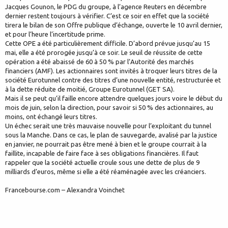
Jacques Gounon, le PDG du groupe, à l’agence Reuters en décembre
dernier restent toujours à vérifier. C’est ce soir en effet que la société
tirera le bilan de son Offre publique d’échange, ouverte le 10 avril dernier,
et pour l’heure l’incertitude prime.
Cette OPE a été particulièrement difficile. D’abord prévue jusqu’au 15
mai, elle a été prorogée jusqu’à ce soir. Le seuil de réussite de cette
opération a été abaissé de 60 à 50 % par l’Autorité des marchés
financiers (AMF). Les actionnaires sont invités à troquer leurs titres de la
société Eurotunnel contre des titres d’une nouvelle entité, restructurée et
à la dette réduite de moitié, Groupe Eurotunnel (GET SA).
Mais il se peut qu’il faille encore attendre quelques jours voire le début du
mois de juin, selon la direction, pour savoir si 50 % des actionnaires, au
moins, ont échangé leurs titres.
Un échec serait une très mauvaise nouvelle pour l’exploitant du tunnel
sous la Manche. Dans ce cas, le plan de sauvegarde, avalisé par la justice
en janvier, ne pourrait pas être mené à bien et le groupe courrait à la
faillite, incapable de faire face à ses obligations financières. Il faut
rappeler que la société actuelle croule sous une dette de plus de 9
milliards d’euros, même si elle a été réaménagée avec les créanciers.
Francebourse.com – Alexandra Voinchet