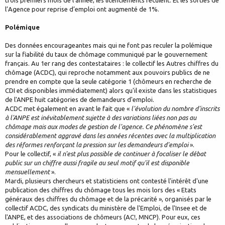
l’Agence pour reprise d’emploi ont augmenté de 1%.
Polémique
Des données encourageantes mais qui ne font pas reculer la polémique
sur la fiabilité du taux de chômage communiqué par le gouvernement
français. Au 1er rang des contestataires : le collectif les Autres chiffres du
chômage (ACDC), qui reproche notamment aux pouvoirs publics de ne
prendre en compte que la seule catégorie 1 (chômeurs en recherche de
CDI et disponibles immédiatement) alors qu'il existe dans les statistiques
de l'ANPE huit catégories de demandeurs d'emploi.
ACDC met également en avant le fait que «
l'évolution du nombre d'inscrits
à l'ANPE est inévitablement sujette à des variations liées non pas au
chômage mais aux modes de gestion de l'agence. Ce phénomène s'est
considérablement aggravé dans les années récentes avec la multiplication
des réformes renforçant la pression sur les demandeurs d'emploi
».
Pour le collectif, «
il n'est plus possible de continuer à focaliser le débat
public sur un chiffre aussi fragile au seul motif qu'il est disponible
mensuellement
».
Mardi, plusieurs chercheurs et statisticiens ont contesté l'intérêt d'une
publication des chiffres du chômage tous les mois lors des « Etats
généraux des chiffres du chômage et de la précarité », organisés par le
collectif ACDC, des syndicats du ministère de l'Emploi, de l'Insee et de
l'ANPE, et des associations de chômeurs (AC!, MNCP). Pour eux, ces