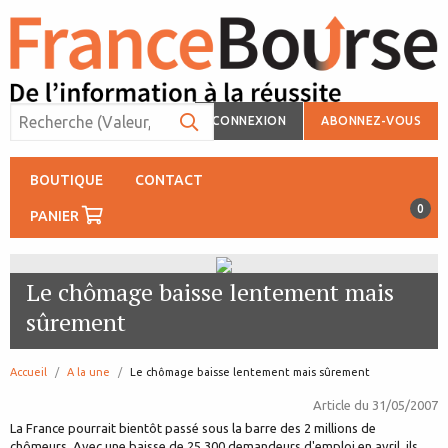
CONNEXION
ABONNEZ-VOUS
BOUTIQUE
CONTACT
0
PANIER
Le chômage baisse lentement mais
sûrement
Accueil
A la une
page:
Le chômage baisse lentement mais sûrement
Article du
31/05/2007
La France pourrait bientôt passé sous la barre des 2 millions de
chômeurs. Avec une baisse de 25 300 demandeurs d'emploi en avril, ils