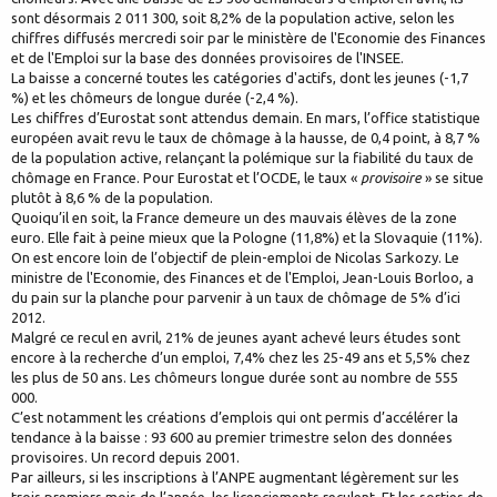
sont désormais 2 011 300, soit 8,2% de la population active, selon les
chiffres diffusés mercredi soir par le ministère de l'Economie des Finances
et de l'Emploi sur la base des données provisoires de l'INSEE.
La baisse a concerné toutes les catégories d'actifs, dont les jeunes (-1,7
%) et les chômeurs de longue durée (-2,4 %).
Les chiffres d’Eurostat sont attendus demain. En mars, l’office statistique
européen avait revu le taux de chômage à la hausse, de 0,4 point, à 8,7 %
de la population active, relançant la polémique sur la fiabilité du taux de
chômage en France. Pour Eurostat et l’OCDE, le taux «
provisoire
» se situe
plutôt à 8,6 % de la population.
Quoiqu’il en soit, la France demeure un des mauvais élèves de la zone
euro. Elle fait à peine mieux que la Pologne (11,8%) et la Slovaquie (11%).
On est encore loin de l’objectif de plein-emploi de Nicolas Sarkozy. Le
ministre de l'Economie, des Finances et de l'Emploi, Jean-Louis Borloo, a
du pain sur la planche pour parvenir à un taux de chômage de 5% d’ici
2012.
Malgré ce recul en avril, 21% de jeunes ayant achevé leurs études sont
encore à la recherche d’un emploi, 7,4% chez les 25-49 ans et 5,5% chez
les plus de 50 ans. Les chômeurs longue durée sont au nombre de 555
000.
C’est notamment les créations d’emplois qui ont permis d’accélérer la
tendance à la baisse : 93 600 au premier trimestre selon des données
provisoires. Un record depuis 2001.
Par ailleurs, si les inscriptions à l’ANPE augmentant légèrement sur les
trois premiers mois de l’année, les licenciements reculent. Et les sorties de