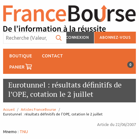
CONNEXION
ABONNEZ-VOUS
BOUTIQUE
CONTACT
0
PANIER
Eurotunnel : résultats définitifs de
l’OPE, cotation le 2 juillet
Accueil
Articles FranceBourse
page:
Eurotunnel : résultats définitifs de l’OPE, cotation le 2 juillet
Article du
22/06/2007
Mnemo :
TNU