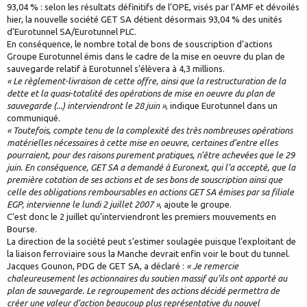
93,04 % : selon les résultats définitifs de l’OPE, visés par l’AMF et dévoilés
hier, la nouvelle société GET SA détient désormais 93,04 % des unités
d’Eurotunnel SA/Eurotunnel PLC.
En conséquence, le nombre total de bons de souscription d’actions
Groupe Eurotunnel émis dans le cadre de la mise en oeuvre du plan de
sauvegarde relatif à Eurotunnel s’élèvera à 4,3 millions.
« Le règlement-livraison de cette offre, ainsi que la restructuration de la
dette et la quasi-totalité des opérations de mise en oeuvre du plan de
sauvegarde (...) interviendront le 28 juin »
, indique Eurotunnel dans un
communiqué.
« Toutefois, compte tenu de la complexité des très nombreuses opérations
matérielles nécessaires à cette mise en oeuvre, certaines d’entre elles
pourraient, pour des raisons purement pratiques, n’être achevées que le 29
juin. En conséquence, GET SA a demandé à Euronext, qui l’a accepté, que la
première cotation de ses actions et de ses bons de souscription ainsi que
celle des obligations remboursables en actions GET SA émises par sa filiale
EGP, intervienne le lundi 2 juillet 2007 »
, ajoute le groupe.
C’est donc le 2 juillet qu’interviendront les premiers mouvements en
Bourse.
La direction de la société peut s’estimer soulagée puisque l’exploitant de
la liaison ferroviaire sous la Manche devrait enfin voir le bout du tunnel.
Jacques Gounon, PDG de GET SA, a déclaré :
« Je remercie
chaleureusement les actionnaires du soutien massif qu’ils ont apporté au
plan de sauvegarde. Le regroupement des actions décidé permettra de
créer une valeur d’action beaucoup plus représentative du nouvel