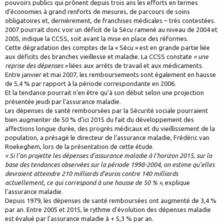
pouvoirs publics qui prônent depuis trois ans les efforts en termes
d’économies à grand renforts de mesures, de parcours de soins
obligatoires et, dernièrement, de franchises médicales – très contestées.
2007 pourrait donc voir un déficit de la Sécu ramené au niveau de 2004 et
2005, indique la CCSS, soit avant la mise en place des réformes.
Cette dégradation des comptes de la « Sécu » est en grande partie liée
aux déficits des branches vieillesse et maladie. La CCSS constate
« une
reprise des dépenses »
liées aux arrêts de travail et aux médicaments.
Entre janvier et mai 2007, les remboursements sont également en hausse
de 5,4 % par rapport à la période correspondante en 2006.
Et la tendance pourrait n’en être qu’à son début selon une projection
présentée jeudi par l’assurance maladie.
Les dépenses de santé remboursées par la Sécurité sociale pourraient
bien augmenter de 50 % d’ici 2015 du fait du développement des
affections longue durée, des progrès médicaux et du vieillissement de la
population, a présagé le directeur de l’assurance maladie, Frédéric van
Roekeghem, lors de la présentation de cette étude.
« Si l’on projette les dépenses d’assurance maladie à l’horizon 2015, sur la
base des tendances observées sur la période 1998-2004, on estime qu’elles
devraient atteindre 210 milliards d’euros contre 140 milliards
actuellement, ce qui correspond à une hausse de 50 % »
, explique
l’assurance maladie.
Depuis 1979, les dépenses de santé remboursées ont augmenté de 3,4 %
par an. Entre 2005 et 2015, le rythme d'évolution des dépenses maladie
est évalué par l'assurance maladie à + 5,3 % par an.