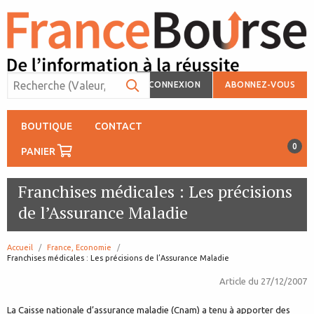
CONNEXION
ABONNEZ-VOUS
BOUTIQUE
CONTACT
0
PANIER
Franchises médicales : Les précisions
de l’Assurance Maladie
Accueil
France, Economie
page:
Franchises médicales : Les précisions de l’Assurance Maladie
Article du
27/12/2007
La Caisse nationale d’assurance maladie (Cnam) a tenu à apporter des