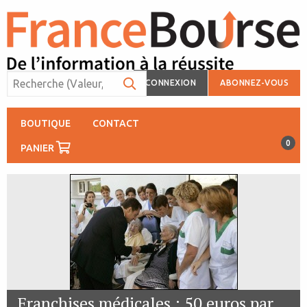
CONNEXION
ABONNEZ-VOUS
BOUTIQUE
CONTACT
0
PANIER
Franchises médicales : 50 euros par