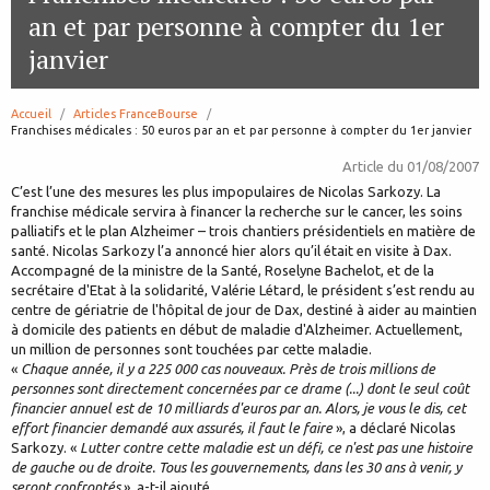
an et par personne à compter du 1er
janvier
Accueil
Articles FranceBourse
page:
Franchises médicales : 50 euros par an et par personne à compter du 1er janvier
Article du
01/08/2007
C’est l’une des mesures les plus impopulaires de Nicolas Sarkozy. La
franchise médicale servira à financer la recherche sur le cancer, les soins
palliatifs et le plan Alzheimer – trois chantiers présidentiels en matière de
santé. Nicolas Sarkozy l’a annoncé hier alors qu’il était en visite à Dax.
Accompagné de la ministre de la Santé, Roselyne Bachelot, et de la
secrétaire d'Etat à la solidarité, Valérie Létard, le président s’est rendu au
centre de gériatrie de l'hôpital de jour de Dax, destiné à aider au maintien
à domicile des patients en début de maladie d'Alzheimer. Actuellement,
un million de personnes sont touchées par cette maladie.
«
Chaque année, il y a 225 000 cas nouveaux. Près de trois millions de
personnes sont directement concernées par ce drame (...) dont le seul coût
financier annuel est de 10 milliards d'euros par an. Alors, je vous le dis, cet
effort financier demandé aux assurés, il faut le faire
», a déclaré Nicolas
Sarkozy. «
Lutter contre cette maladie est un défi, ce n'est pas une histoire
de gauche ou de droite. Tous les gouvernements, dans les 30 ans à venir, y
seront confrontés
», a-t-il ajouté.