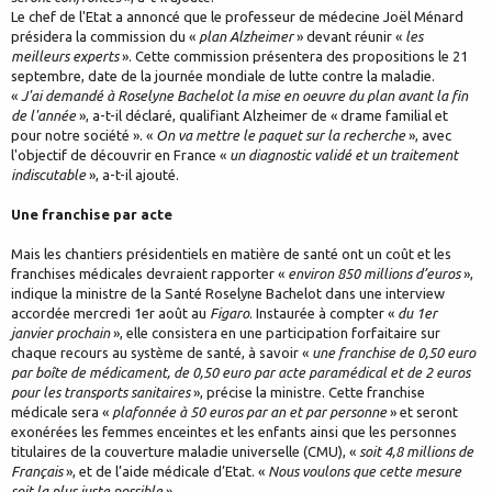
Le chef de l'Etat a annoncé que le professeur de médecine Joël Ménard
présidera la commission du «
plan Alzheimer
» devant réunir «
les
meilleurs experts
». Cette commission présentera des propositions le 21
septembre, date de la journée mondiale de lutte contre la maladie.
«
J'ai demandé à Roselyne Bachelot la mise en oeuvre du plan avant la fin
de l'année
», a-t-il déclaré, qualifiant Alzheimer de « drame familial et
pour notre société ». «
On va mettre le paquet sur la recherche
», avec
l'objectif de découvrir en France «
un diagnostic validé et un traitement
indiscutable
», a-t-il ajouté.
Une franchise par acte
Mais les chantiers présidentiels en matière de santé ont un coût et les
franchises médicales devraient rapporter «
environ 850 millions d’euros
»,
indique la ministre de la Santé Roselyne Bachelot dans une interview
accordée mercredi 1er août au
Figaro
. Instaurée à compter «
du 1er
janvier prochain
», elle consistera en une participation forfaitaire sur
chaque recours au système de santé, à savoir «
une franchise de 0,50 euro
par boîte de médicament, de 0,50 euro par acte paramédical et de 2 euros
pour les transports sanitaires
», précise la ministre. Cette franchise
médicale sera «
plafonnée à 50 euros par an et par personne
» et seront
exonérées les femmes enceintes et les enfants ainsi que les personnes
titulaires de la couverture maladie universelle (CMU), «
soit 4,8 millions de
Français
», et de l’aide médicale d’Etat. «
Nous voulons que cette mesure
soit la plus juste possible
».