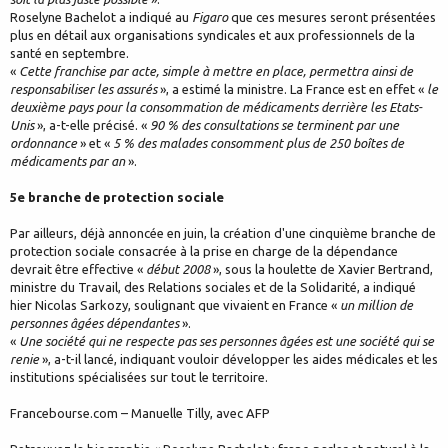
Roselyne Bachelot a indiqué au
Figaro
que ces mesures seront présentées
plus en détail aux organisations syndicales et aux professionnels de la
santé en septembre.
«
Cette franchise par acte, simple à mettre en place, permettra ainsi de
responsabiliser les assurés
», a estimé la ministre. La France est en effet «
le
deuxième pays pour la consommation de médicaments derrière les Etats-
Unis
», a-t-elle précisé. «
90 % des consultations se terminent par une
ordonnance
» et «
5 % des malades consomment plus de 250 boîtes de
médicaments par an
».
5e branche de protection sociale
Par ailleurs, déjà annoncée en juin, la création d'une cinquième branche de
protection sociale consacrée à la prise en charge de la dépendance
devrait être effective «
début 2008
», sous la houlette de Xavier Bertrand,
ministre du Travail, des Relations sociales et de la Solidarité, a indiqué
hier Nicolas Sarkozy, soulignant que vivaient en France «
un million de
personnes âgées dépendantes
».
«
Une société qui ne respecte pas ses personnes âgées est une société qui se
renie
», a-t-il lancé, indiquant vouloir développer les aides médicales et les
institutions spécialisées sur tout le territoire.
Francebourse.com – Manuelle Tilly, avec AFP