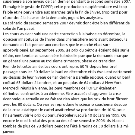
supérieure à son niveau de l’an dernier pendant le second semestre 2007.
Et malgré le geste de l’OPEP, cette production supplémentaire est trop
faible et ne parviendra aux marchés qu’à la fin de l'hiver, trop tard pour
répondre à la hausse de la demande, jugent les analystes.
Le scénario du second semestre 2007 devrait donc être bien différent de
celui de l’an passé.
Les cours avaient subi une nette correction à la baisse en décembre, la
douceur inhabituelle de l’hiver dans l’hémisphère nord ayant détendu la
demande et fait penser aux courtiers que le marché était sur-
approvisionné. En septembre 2006, les prix du pétrole étaient déjà sur le
déclin, une tendance saisonnière habituelle puisque la demande marque
en général une pause au troisième trimestre, phase de transition.
Rien de tel cette année. Les cours ont repris 60 % depuis leur bref
passage sous les 50 dollars le baril en décembre et ils évoluent nettement
au-dessus de leur niveau de l’an dernier à pareille époque, quand un baril
coûtait 63 dollars à Londres, et un peu plus de 64 dollars à New York.
Mercredi, réunis à Vienne, les pays membres de l’OPEP étaient en
définitive confrontés à un dilemme. Etre accusés d’aggraver la crise
économique actuelle en ne faisant rien alors que les prix du brut flirtent
avec les 80 dollars. Ou voir se reproduire le scénario cauchemardesque
de la crise asiatique : le cartel avait relevé sa production de 10 % pour
finalement voir le prix du baril s’écrouler jusqu’à 10 dollars en 1999. Ou
encore le recul brutal des prix au deuxième semestre 2006 : ils étaient
tombés de plus de 78 dollars pendant l’été à moins de 50 dollars à la mi-
janvier.