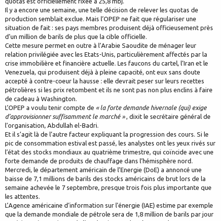
quotas est officiellement fixée à 25,8 mbj.
Il y a encore une semaine, une telle décision de relever les quotas de
production semblait exclue. Mais l’OPEP ne fait que régulariser une
situation de fait : ses pays membres produisent déjà officieusement près
d’un million de barils de plus que la cible officielle.
Cette mesure permet en outre à l’Arabie Saoudite de ménager leur
relation privilégiée avec les Etats-Unis, particulièrement affectés par la
crise immobilière et financière actuelle. Les faucons du cartel, l’Iran et le
Venezuela, qui produisent déjà à pleine capacité, ont eux sans doute
accepté à contre-coeur la hausse : elle devrait peser sur leurs recettes
pétrolières si les prix retombent et ils ne sont pas non plus enclins à faire
de cadeau à Washington.
L’OPEP a voulu tenir compte de
« la forte demande hivernale (qui) exige
d’approvisionner suffisamment le marché »
, dixit le secrétaire général de
l’organisation, Abdullah el-Badri.
Et il s’agit là de l’autre facteur expliquant la progression des cours. Si le
pic de consommation estival est passé, les analystes ont les yeux rivés sur
l’état des stocks mondiaux au quatrième trimestre, qui coïncide avec une
forte demande de produits de chauffage dans l’hémisphère nord.
Mercredi, le département américain de l’Energie (DoE) a annoncé une
baisse de 7,1 millions de barils des stocks américains de brut lors de la
semaine achevée le 7 septembre, presque trois fois plus importante que
les attentes.
L’Agence américaine d’information sur l'énergie (IAE) estime par exemple
que la demande mondiale de pétrole sera de 1,8 million de barils par jour