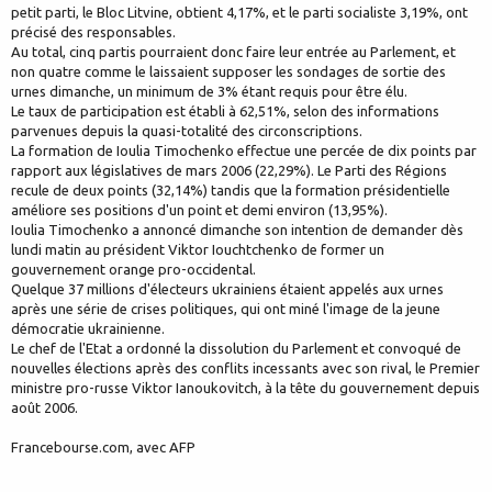
petit parti, le Bloc Litvine, obtient 4,17%, et le parti socialiste 3,19%, ont
précisé des responsables.
Au total, cinq partis pourraient donc faire leur entrée au Parlement, et
non quatre comme le laissaient supposer les sondages de sortie des
urnes dimanche, un minimum de 3% étant requis pour être élu.
Le taux de participation est établi à 62,51%, selon des informations
parvenues depuis la quasi-totalité des circonscriptions.
La formation de Ioulia Timochenko effectue une percée de dix points par
rapport aux législatives de mars 2006 (22,29%). Le Parti des Régions
recule de deux points (32,14%) tandis que la formation présidentielle
améliore ses positions d'un point et demi environ (13,95%).
Ioulia Timochenko a annoncé dimanche son intention de demander dès
lundi matin au président Viktor Iouchtchenko de former un
gouvernement orange pro-occidental.
Quelque 37 millions d'électeurs ukrainiens étaient appelés aux urnes
après une série de crises politiques, qui ont miné l'image de la jeune
démocratie ukrainienne.
Le chef de l'Etat a ordonné la dissolution du Parlement et convoqué de
nouvelles élections après des conflits incessants avec son rival, le Premier
ministre pro-russe Viktor Ianoukovitch, à la tête du gouvernement depuis
août 2006.
Francebourse.com, avec AFP