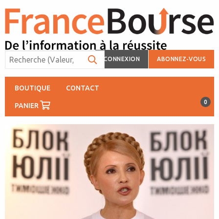
CONNEXION
ABONNEZ-VOUS
BOUTIQUE
CONTACT
0
PANIER