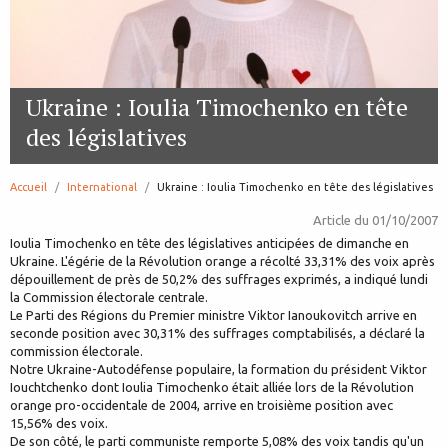
Ukraine : Ioulia Timochenko en tête
des législatives
Accueil
International
page:
Ukraine : Ioulia Timochenko en tête des législatives
Article du
01/10/2007
Ioulia Timochenko en tête des législatives anticipées de dimanche en
Ukraine. L'égérie de la Révolution orange a récolté 33,31% des voix après
dépouillement de près de 50,2% des suffrages exprimés, a indiqué lundi
la Commission électorale centrale.
Le Parti des Régions du Premier ministre Viktor Ianoukovitch arrive en
seconde position avec 30,31% des suffrages comptabilisés, a déclaré la
commission électorale.
Notre Ukraine-Autodéfense populaire, la formation du président Viktor
Iouchtchenko dont Ioulia Timochenko était alliée lors de la Révolution
orange pro-occidentale de 2004, arrive en troisième position avec
15,56% des voix.
De son côté, le parti communiste remporte 5,08% des voix tandis qu'un