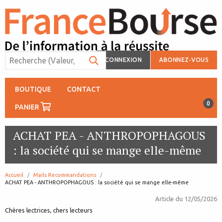
CONNEXION
ABONNEZ-VOUS
BOUTIQUE
CONTACT
0
PANIER
ACHAT PEA - ANTHROPOPHAGOUS
: la société qui se mange elle-même
Accueil
Mails Recommandations
page:
ACHAT PEA - ANTHROPOPHAGOUS : la société qui se mange elle-même
Article du
12/05/2026
Chères lectrices, chers lecteurs