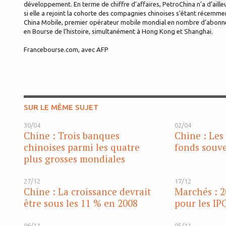
développement. En terme de chiffre d’affaires, PetroChina n’a d’aille
si elle a rejoint la cohorte des compagnies chinoises s’étant récemmen
China Mobile, premier opérateur mobile mondial en nombre d’abonnés,
en Bourse de l’histoire, simultanément à Hong Kong et Shanghai.
Francebourse.com, avec AFP
SUR LE MÊME SUJET
30/04
02/04
Chine : Trois banques
Chine : Les
chinoises parmi les quatre
fonds souv
plus grosses mondiales
27/12
17/12
Chine : La croissance devrait
Marchés : 2
être sous les 11 % en 2008
pour les IP
06/11
05/11