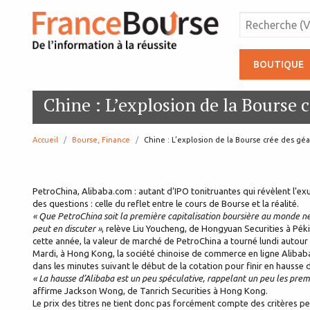
BOUTIQUE
Chine : L’explosion de la Bourse c
Accueil
Bourse, Finance
page:
Chine : L’explosion de la Bourse crée des géa
PetroChina, Alibaba.com : autant d’IPO tonitruantes qui révèlent l'e
des questions : celle du reflet entre le cours de Bourse et la réalité.
« Que PetroChina soit la première capitalisation boursière au monde ne 
peut en discuter »
, relève Liu Youcheng, de Hongyuan Securities à Péki
cette année, la valeur de marché de PetroChina a tourné lundi autour d
Mardi, à Hong Kong, la société chinoise de commerce en ligne Alibaba.
dans les minutes suivant le début de la cotation pour finir en hausse 
« La hausse d’Alibaba est un peu spéculative, rappelant un peu les premi
affirme Jackson Wong, de Tanrich Securities à Hong Kong.
Le prix des titres ne tient donc pas forcément compte des critères pe