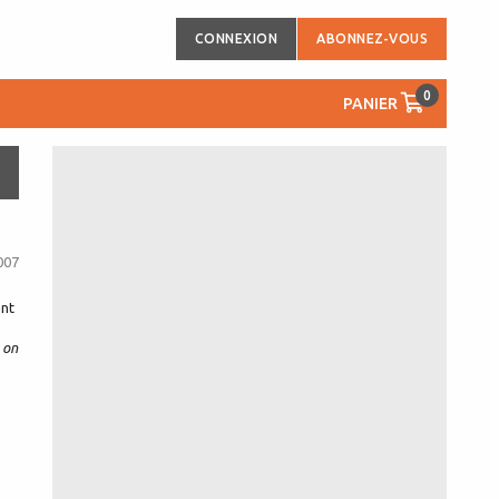
CONNEXION
ABONNEZ-VOUS
0
PANIER
007
ent
 on