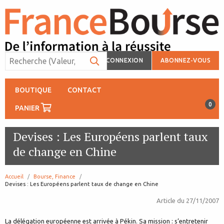
CONNEXION
ABONNEZ-VOUS
BOUTIQUE
CONTACT
0
PANIER
Devises : Les Européens parlent taux
de change en Chine
Accueil
Bourse, Finance
page:
Devises : Les Européens parlent taux de change en Chine
Article du
27/11/2007
La délégation européenne est arrivée à Pékin. Sa mission : s’entretenir