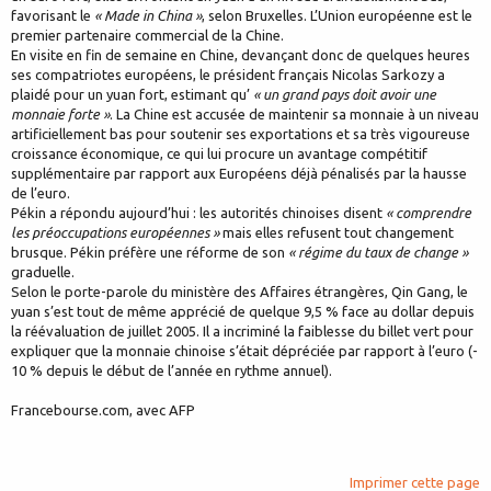
favorisant le
« Made in China »
, selon Bruxelles. L’Union européenne est le
premier partenaire commercial de la Chine.
En visite en fin de semaine en Chine, devançant donc de quelques heures
ses compatriotes européens, le président français Nicolas Sarkozy a
plaidé pour un yuan fort, estimant qu’
« un grand pays doit avoir une
monnaie forte »
. La Chine est accusée de maintenir sa monnaie à un niveau
artificiellement bas pour soutenir ses exportations et sa très vigoureuse
croissance économique, ce qui lui procure un avantage compétitif
supplémentaire par rapport aux Européens déjà pénalisés par la hausse
de l’euro.
Pékin a répondu aujourd’hui : les autorités chinoises disent
« comprendre
les préoccupations européennes »
mais elles refusent tout changement
brusque. Pékin préfère une réforme de son
« régime du taux de change »
graduelle.
Selon le porte-parole du ministère des Affaires étrangères, Qin Gang, le
yuan s’est tout de même apprécié de quelque 9,5 % face au dollar depuis
la réévaluation de juillet 2005. Il a incriminé la faiblesse du billet vert pour
expliquer que la monnaie chinoise s’était dépréciée par rapport à l’euro (-
10 % depuis le début de l’année en rythme annuel).
Francebourse.com, avec AFP
Imprimer cette page