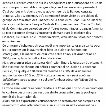
avec les autorités chinoise sur les déséquilibres sino-européens et l’un de
ses principaux coupables désignés, le yuan. Une visite sans précédent.
C’est par des entretiens avec le gouverneur de la Banque centrale
chinoise, Zhou Xiaochuan, qu’a commencé cette visite du président du
groupe des ministres des Finances de la zone euro, Jean-Claude Juncker,
du responsable de la Banque Centrale Européenne, Jean-Claude Trichet,
et du Commissaire européen aux Affaires économiques, Joaquin Almunia.
Le trio européen devrait s’entretenir demain avec le ministre des
Finances, Xie Xuren, et le Premier ministre, Wen Jiabao, selon des sources
européennes.
Ce principe d’échanges directs revêt une importance grandissante pour
les Européens qui instaureraient bien un dialogue économique
stratégique, à la manière de celui créé entre Chinois et Américains en
2006, pour aplanir les difficultés bilatérales.
Mais au premier plan des sujets de friction figure la question étroitement
liée aux taux de change du déficit commercial de l’Union européenne.
Celui-ci, de quelque 130 milliards d’euros en 2006, devrait encore
augmenter de
« 20 % ou 25 % »
cette année et ne
« peut continuer
indéfiniment de se creuser »
, souligne l’ambassadeur de l’UE en Chine,
Serge Abou.
La zone euro veut faire comprendre à la Chine que son poids économique
lui confère désormais une responsabilité croissante dans la politique
monétaire internationale.
Alors que les exportations européennes se retrouvent handicapées par
un euro fort, elles affrontent un yuan à un niveau artificiellement bas,