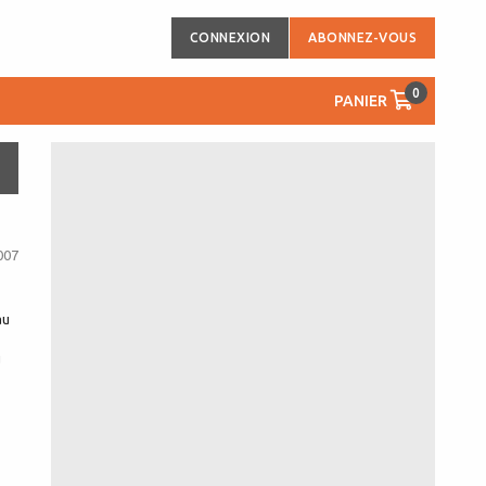
CONNEXION
ABONNEZ-VOUS
0
PANIER
007
au
u