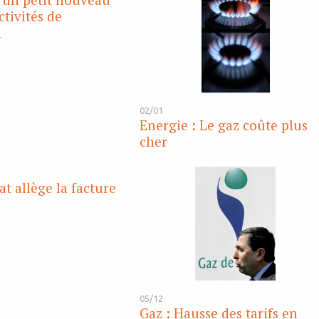
ctivités de
n
02/01
Energie : Le gaz coûte plus
cher
at allège la facture
05/12
Gaz : Hausse des tarifs en