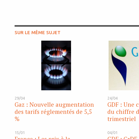
SUR LE MÊME SUJET
29/04
24/04
Gaz : Nouvelle augmentation
GDF : Une c
des tarifs réglementés de 5,5
du chiffre d
%
trimestriel
15/01
04/01
France : Les prix à la
GDF : GrDF,