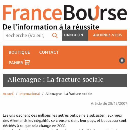
CONNEXION
ABONNEZ-VOUS
BOUTIQUE
CONTACT
0
PANIER
Allemagne : La fracture sociale
Accueil
International
page:
Allemagne : La fracture sociale
Article du
28/12/2007
Les uns gagnent des millions, les autres ont peine à subsister : aux yeux
des Allemands les inégalités se creusent dans leur pays, et beaucoup sont
décidés à ce que cela change en 2008.