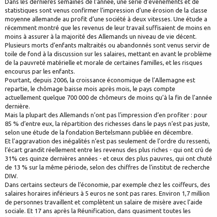
Dans les dernières semaines de l’année, une série d’événements et de
statistiques sont venus confirmer l’impression d’une érosion de la classe
moyenne allemande au profit d’une société à deux vitesses. Une étude a
récemment montré que les revenus de leur travail suffisaient de moins en
moins à assurer à la majorité des Allemands un niveau de vie décent.
Plusieurs morts d’enfants maltraités ou abandonnés sont venus servir de
toile de fond à la discussion sur les salaires, mettant en avant le problème
de la pauvreté matérielle et morale de certaines familles, et les risques
encourus par les enfants.
Pourtant, depuis 2006, la croissance économique de l’Allemagne est
repartie, le chômage baisse mois après mois, le pays compte
actuellement quelque 700 000 de chômeurs de moins qu’à la fin de l’année
dernière.
Mais la plupart des Allemands n’ont pas l’impression d’en profiter : pour
85 % d’entre eux, la répartition des richesses dans le pays n’est pas juste,
selon une étude de la fondation Bertelsmann publiée en décembre.
Et l’aggravation des inégalités n’est pas seulement de l’ordre du ressenti,
l’écart grandit réellement entre les revenus des plus riches - qui ont crû de
31% ces quinze dernières années - et ceux des plus pauvres, qui ont chuté
de 13 % sur la même période, selon des chiffres de l’institut de recherche
DIW.
Dans certains secteurs de l’économie, par exemple chez les coiffeurs, des
salaires horaires inférieurs à 5 euros ne sont pas rares. Environ 1,7 million
de personnes travaillent et complètent un salaire de misère avec l’aide
sociale. Et 17 ans après la Réunification, dans quasiment toutes les