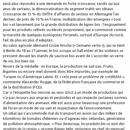
peut plus répondre à une demande en forte croissance, tandis qu’aux
yeux de certains, la démocratisation du segment trahit ses idéaux.
Croissance de 15 % du chiffre d’affaires du secteur en Allemagne l’an
dernier, de près de 10 % en France, multiplication des enseignes « tout
bio » et lancement par la grande distribution de lignes bio : l’engouement
pour les produits cultivés ou élevés proprement, qui a commencé comme
la marotte de quelques écologistes forcenés, surtout d’Europe du nord,
fait de plus en plus d'adeptes.
Au salon agricole allemand Grüne Woche (« Semaine verte »), qui se tient
à Berlin du 18 au 27 janvier, le bio occupe un hall entier et les visiteurs se
pressent devant les stands de saucisse bio avant de s’accorder un verre
de vin, bio bien sûr.
Revers de la médaille : en Europe, la production ne suit pas. Fruits,
légumes ou encore miel doivent donc être importés, par exemple de
Turquie ou d’Amérique Latine. Et
« cela pose un problème de crédibilité »
,
commente Alexander Rogge, de la fédération française du commerce et
de la distribution (FCD).
Car si l’étiquette bio renvoie au sens strict à un mode de production qui
n’a pas recours aux engrais et pesticides et qui respecte certaines normes
d’alimentation des animaux, elle est aussi pour beaucoup une profession
de foi en un mode de vie sain et respectueux de l’environnement.
Un idéal qui s’accommode mal du transport en avion sur des milliers de
kilomètres de tomates chiliennes ou d’agneau néo-zélandais, générateur
de pollution atmosphérique.
« Pour beaucoup, les produits bio ce sont des
produits de la région »
, résume Rainer Mihr, rédacteur en chef du mensuel