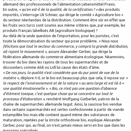
allemand des professionnels de l’alimentation Lebensmittel Praxis.
En outre,
« qu’en est-il de la qualité, de la certification ? »
des produits
importés, s’interroge Uli Schnier, qui dirige le comité « Agriculture bio »
du secteur néerlandais de la distribution. Comment être sûr en effet que
les fruits secs turcs sont soumis aux même critères que, par exemple, les
produits français labellisés AB (agriculture biologique) ?
Au-delà de la seule question de l’importation, pour les puristes, c’est
toute la démocratisation du secteur qui pose problème.
« Nous nous
félicitons que tout le secteur du commerce, y compris la grande distribution,
ait rejoint le mouvement »
, assure Alexander Gerber, qui dirige la
fédération allemande du commerce alimentaire écologique. Néanmoins,
trouver du bio dans les rayons de tous les supermarchés et de
discounters comme Aldi ou Lidl lui cause des états d’âme.
« De nos jours, la qualité n’est considérée que du pur point de vue de la
matière »
, déplore-t-il, or le bio est beaucoup plus que cela, il repose sur
«
le respect de l’environnement et de la nature » au sens large et est lié à «
une qualité émotionnelle ». « Bio, ce n’est pas une question d’absence
d’élément toxique, c’est quelque chose qui se concentre sur tout le
processus d’élaboration »
, renchérit Wolfgang Gutberlet, patron de la
chaîne de supermarchés allemande tegut. Ainsi, la saucisse bio vendue
dans certains supermarchés est certes confectionnée à partir de viande
estampillée bio mais elle contient quand même des substances de
maturation, rejetées par la stricte orthodoxie bio, explique Alexander
Gerber, pour qui, au final, on n’est jamais mieux servi en bio que dans les
magasins spécialisés.