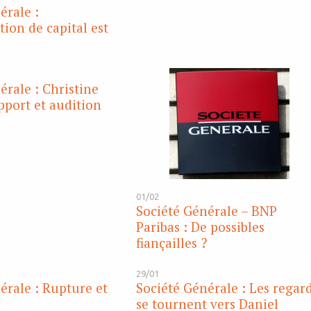
érale :
ion de capital est
érale : Christine
pport et audition
01/02
Société Générale – BNP
Paribas : De possibles
fiançailles ?
29/01
érale : Rupture et
Société Générale : Les regar
se tournent vers Daniel