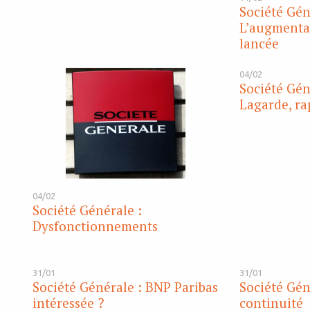
Société Gén
L’augmentat
lancée
04/02
Société Gén
Lagarde, ra
04/02
Société Générale :
Dysfonctionnements
31/01
31/01
Société Générale : BNP Paribas
Société Gén
intéressée ?
continuité