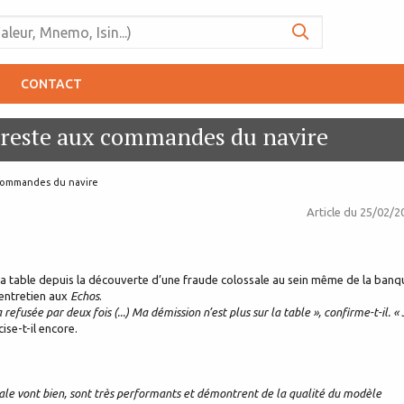
CONTACT
n reste aux commandes du navire
 commandes du navire
Article du
25/02/2
r la table depuis la découverte d’une fraude colossale au sein même de la banq
 entretien aux
Echos
.
refusée par deux fois (...) Ma démission n’est plus sur la table », confirme-t-il. « 
cise-t-il encore.
rale vont bien, sont très performants et démontrent de la qualité du modèle