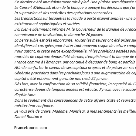
Ce dernier a été immédiatement mis à pied. Une plainte sera déposée à
Le Conseil d’Administration de la banque a appuyé les décisions que j’ai
la supervision et des contrôles des opérations concernées.
Les transactions sur lesquelles la fraude a porté étaient simples - une 
extrêmement sophistiquées et variées.
J’ai bien évidemment informé M. le Gouverneur de la Banque de France e
connaissance de la situation, le dimanche 20 janvier.
La perte subie est très importante. Toutes les mesures ont été prises su
identifiées et corrigées pour éviter tout nouveau risque de nature com
Pour autant, ni cette perte exceptionnelle, ni les provisions passées pour
marchés de capitaux depuis l’été dernier, n’empêcheront la banque de ré
France comme à l’étranger, ont continué à dégager de bons, et parfois d
Afin de conforter le niveau de ses capitaux propres et de préserver ses
Générale procèdera dans les prochains jours à une augmentation de cap
capital a été entièrement garantie mercredi 23 janvier.
Dès lors, avec la confirmation de sa solidité financière, la capacité du
caractérise depuis de longues années est intacte. J’y vois, avec le sou
d'optimisme.
Dans le règlement des conséquences de cette affaire triste et regrettab
mériter leur confiance.
Je vous prie de croire, Madame, Monsieur, à mes sentiments les meilleu
Daniel Bouton »
Francebourse.com