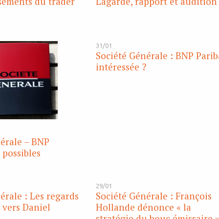
ssements du trader
Lagarde, rapport et audition
31/01
Société Générale : BNP Parib
intéressée ?
érale – BNP
 possibles
29/01
érale : Les regards
Société Générale : François
 vers Daniel
Hollande dénonce « la
stratégie du bouc émissaire 