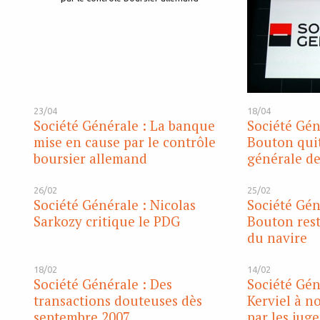
23/04
18/04
Société Générale : La banque
Société Gén
mise en cause par le contrôle
Bouton quit
boursier allemand
générale de
26/02
25/02
Société Générale : Nicolas
Société Gén
Sarkozy critique le PDG
Bouton res
du navire
18/02
14/02
Société Générale : Des
Société Gén
transactions douteuses dès
Kerviel à 
septembre 2007
par les juge