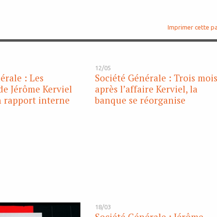
Imprimer cette p
12/05
érale : Les
Société Générale : Trois moi
de Jérôme Kerviel
après l’affaire Kerviel, la
n rapport interne
banque se réorganise
18/03
Société Générale : Jérôme