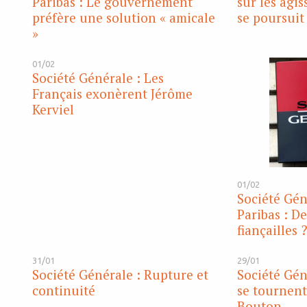
Paribas : Le gouvernement
sur les agi
préfère une solution « amicale
se poursuit
»
01/02
Société Générale : Les
Français exonèrent Jérôme
Kerviel
01/02
Société Gén
Paribas : De
fiançailles ?
31/01
29/01
Société Générale : Rupture et
Société Gén
continuité
se tournent
Bouton