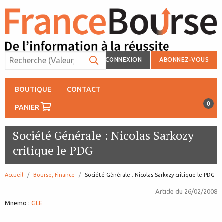
CONNEXION
ABONNEZ-VOUS
BOUTIQUE
CONTACT
0
PANIER
Société Générale : Nicolas Sarkozy
critique le PDG
Accueil
Bourse, Finance
page:
Société Générale : Nicolas Sarkozy critique le PDG
Article du
26/02/2008
Mnemo :
GLE