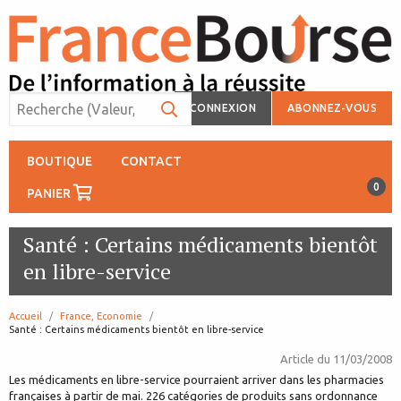
CONNEXION
ABONNEZ-VOUS
BOUTIQUE
CONTACT
0
PANIER
Santé : Certains médicaments bientôt
en libre-service
Accueil
France, Economie
page:
Santé : Certains médicaments bientôt en libre-service
Article du
11/03/2008
Les médicaments en libre-service pourraient arriver dans les pharmacies
françaises à partir de mai. 226 catégories de produits sans ordonnance