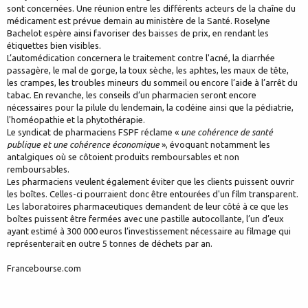
sont concernées. Une réunion entre les différents acteurs de la chaîne du
médicament est prévue demain au ministère de la Santé. Roselyne
Bachelot espère ainsi favoriser des baisses de prix, en rendant les
étiquettes bien visibles.
L’automédication concernera le traitement contre l'acné, la diarrhée
passagère, le mal de gorge, la toux sèche, les aphtes, les maux de tête,
les crampes, les troubles mineurs du sommeil ou encore l’aide à l’arrêt du
tabac. En revanche, les conseils d’un pharmacien seront encore
nécessaires pour la pilule du lendemain, la codéine ainsi que la pédiatrie,
l'homéopathie et la phytothérapie.
Le syndicat de pharmaciens FSPF réclame «
une cohérence de santé
publique et une cohérence économique
», évoquant notamment les
antalgiques où se côtoient produits remboursables et non
remboursables.
Les pharmaciens veulent également éviter que les clients puissent ouvrir
les boîtes. Celles-ci pourraient donc être entourées d'un film transparent.
Les laboratoires pharmaceutiques demandent de leur côté à ce que les
boîtes puissent être fermées avec une pastille autocollante, l’un d’eux
ayant estimé à 300 000 euros l’investissement nécessaire au filmage qui
représenterait en outre 5 tonnes de déchets par an.
Francebourse.com