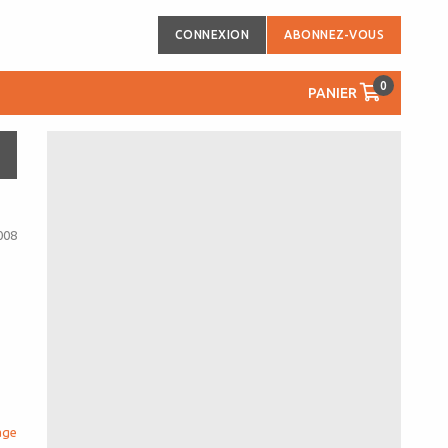
CONNEXION
ABONNEZ-VOUS
0
PANIER
008
age