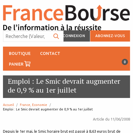
CONNEXION
ABONNEZ-VOUS
BOUTIQUE
CONTACT
0
PANIER
Emploi : Le Smic devrait augmenter
de 0,9 % au 1er juillet
Accueil
France, Economie
page:
Emploi : Le Smic devrait augmenter de 0,9 % au 1er juillet
Article du
11/06/2008
Depuis le 1er mai, le Smic horaire brut est passé à 8,63 euros brut de