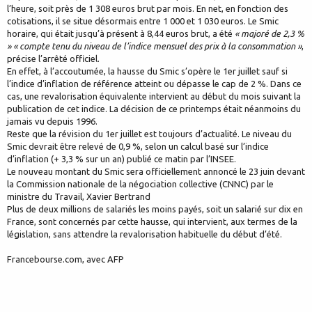
l’heure, soit près de 1 308 euros brut par mois. En net, en fonction des
cotisations, il se situe désormais entre 1 000 et 1 030 euros. Le Smic
horaire, qui était jusqu’à présent à 8,44 euros brut, a été
« majoré de 2,3 %
» « compte tenu du niveau de l’indice mensuel des prix à la consommation »
,
précise l’arrêté officiel.
En effet, à l’accoutumée, la hausse du Smic s’opère le 1er juillet sauf si
l’indice d’inflation de référence atteint ou dépasse le cap de 2 %. Dans ce
cas, une revalorisation équivalente intervient au début du mois suivant la
publication de cet indice. La décision de ce printemps était néanmoins du
jamais vu depuis 1996.
Reste que la révision du 1er juillet est toujours d’actualité. Le niveau du
Smic devrait être relevé de 0,9 %, selon un calcul basé sur l’indice
d’inflation (+ 3,3 % sur un an) publié ce matin par l’INSEE.
Le nouveau montant du Smic sera officiellement annoncé le 23 juin devant
la Commission nationale de la négociation collective (CNNC) par le
ministre du Travail, Xavier Bertrand
Plus de deux millions de salariés les moins payés, soit un salarié sur dix en
France, sont concernés par cette hausse, qui intervient, aux termes de la
législation, sans attendre la revalorisation habituelle du début d’été.
Francebourse.com, avec AFP