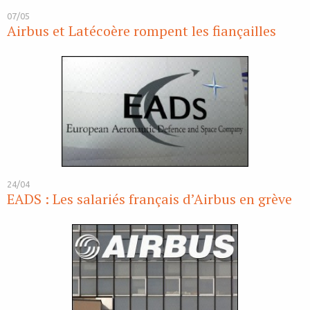
07/05
Airbus et Latécoère rompent les fiançailles
24/04
EADS : Les salariés français d’Airbus en grève