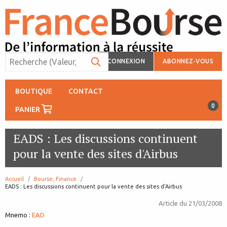
CONNEXION
ABONNEZ-VOUS
BOUTIQUE
CONTACT
0
PANIER
EADS : Les discussions continuent
pour la vente des sites d'Airbus
Accueil
Bourse, Finance
page:
EADS : Les discussions continuent pour la vente des sites d'Airbus
Article du
21/03/2008
Mnemo :
EAD