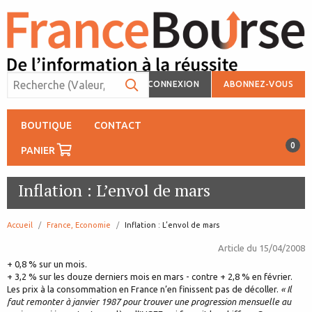
CONNEXION
ABONNEZ-VOUS
BOUTIQUE
CONTACT
0
PANIER
Inflation : L’envol de mars
Accueil
France, Economie
page:
Inflation : L’envol de mars
Article du
15/04/2008
+ 0,8 % sur un mois.
+ 3,2 % sur les douze derniers mois en mars - contre + 2,8 % en février.
Les prix à la consommation en France n’en finissent pas de décoller.
« Il
faut remonter à janvier 1987 pour trouver une progression mensuelle au