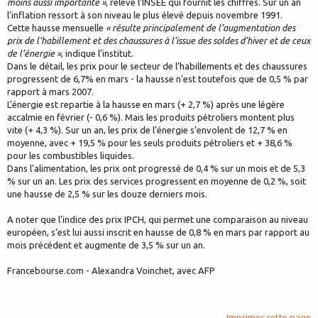
moins aussi importante »
, relève l’INSEE qui fournit les chiffres. Sur un an
l’inflation ressort à son niveau le plus élevé depuis novembre 1991.
Cette hausse mensuelle
« résulte principalement de l’augmentation des
prix de l’habillement et des chaussures à l’issue des soldes d’hiver et de ceux
de l’énergie »
, indique l’institut.
Dans le détail, les prix pour le secteur de l’habillements et des chaussures
progressent de 6,7% en mars - la hausse n'est toutefois que de 0,5 % par
rapport à mars 2007.
L’énergie est repartie à la hausse en mars (+ 2,7 %) après une légère
accalmie en février (- 0,6 %). Mais les produits pétroliers montent plus
vite (+ 4,3 %). Sur un an, les prix de l’énergie s’envolent de 12,7 % en
moyenne, avec + 19,5 % pour les seuls produits pétroliers et + 38,6 %
pour les combustibles liquides.
Dans l’alimentation, les prix ont progressé de 0,4 % sur un mois et de 5,3
% sur un an. Les prix des services progressent en moyenne de 0,2 %, soit
une hausse de 2,5 % sur les douze derniers mois.
A noter que l’indice des prix IPCH, qui permet une comparaison au niveau
européen, s’est lui aussi inscrit en hausse de 0,8 % en mars par rapport au
mois précédent et augmente de 3,5 % sur un an.
Francebourse.com - Alexandra Voinchet, avec AFP
Imprimer cette page