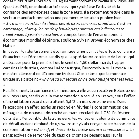
consécutifs d’amélioration. Il a également fortement reculé aux Pays-Bas.
Quant au PMI, un indicateur très suivi qui synthétise l’activité et la
confiance des entreprises dans la zone euro, il a fortement reculé dans le
secteur manufacturier, selon une première estimation publiée hier.
« Il y a une correction du climat des affaires, qui ne surprend pas. C’est un
rattrapage, alors qu’on ne s’expliquait pas pourquoi ces indicateurs se
maintenaient jusqu’ici aussi bien »
, compte tenu de l’environnement
économique mondial détérioré, souligne Sylvain Broyer, économiste chez
Natixis.
En cause : le ralentissement économique américain et les effets de la crise
financière sur l’économie tandis que l’appréciation continue de l’euro, qui
a dépassé pour la première fois le seuil de 1,60 dollar mardi, frappe
certaines industries, comme l’aéronautique, l’automobile ou la mode. Le
ministre allemand de l’Economie Michael Glos estime que la monnaie
unique avait atteint
« un niveau sur lequel on ne peut plus fermer les yeux
».
Parallèlement, la confiance des ménages a elle aussi reculé en Belgique ou
aux Pays-Bas, tandis que la consommation a reculé en France, sous l’effet
d’une inflation record qui a atteint 3,6 % en mars en zone euro. Dans
l’Hexagone en effet, après un rebond en février, la consommation des
ménages a de nouveau décroché en mars, reculant de 1,7 %. En février
déjà, dans l’ensemble de la zone euro, les ventes en volume du commerce
de détail avaient diminué de 0,5 %. Pour Sylvain Broyer, cette baisse de la
consommation
« est un effet direct de la hausse des prix alimentaires »
, les
perspectives de remontée du taux de chômage pesant aussi sur la