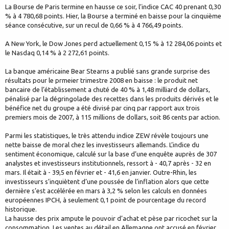
La Bourse de Paris termine en hausse ce soir, l’indice CAC 40 prenant 0,30
% à 4 780,68 points. Hier, la Bourse a terminé en baisse pour la cinquième
séance consécutive, sur un recul de 0,66 % à 4 766,49 points.
A New York, le Dow Jones perd actuellement 0,15 % à 12 284,06 points et
le Nasdaq 0,14 % à 2 272,61 points.
La banque américaine Bear Stearns a publié sans grande surprise des
résultats pour le prmeier trimestre 2008 en baisse : le produit net
bancaire de l’établissement a chuté de 40 % à 1,48 milliard de dollars,
pénalisé par la dégringolade des recettes dans les produits dérivés et le
bénéfice net du groupe a été divisé par cinq par rapport aux trois
premiers mois de 2007, à 115 millions de dollars, soit 86 cents par action.
Parmi les statistiques, le très attendu indice ZEW révèle toujours une
nette baisse de moral chez les investisseurs allemands. L’indice du
sentiment économique, calculé sur la base d’une enquête auprès de 307
analystes et investisseurs institutionnels, ressort à - 40,7 après - 32 en
mars. Il était à - 39,5 en février et - 41,6 en janvier. Outre-Rhin, les
investisseurs s’inquiètent d’une poussée de l’inflation alors que cette
dernière s’est accélérée en mars à 3,2 % selon les calculs en données
européennes IPCH, à seulement 0,1 point de pourcentage du record
historique.
La hausse des prix ampute le pouvoir d’achat et pèse par ricochet sur la
consommation. Les ventes au détail en Allemagne ont accusé en février