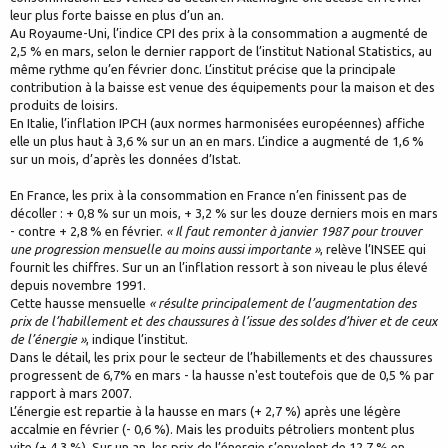
leur plus forte baisse en plus d’un an.
Au Royaume-Uni, l’indice CPI des prix à la consommation a augmenté de
2,5 % en mars, selon le dernier rapport de l’institut National Statistics, au
même rythme qu’en février donc. L’institut précise que la principale
contribution à la baisse est venue des équipements pour la maison et des
produits de loisirs.
En Italie, l’inflation IPCH (aux normes harmonisées européennes) affiche
elle un plus haut à 3,6 % sur un an en mars. L’indice a augmenté de 1,6 %
sur un mois, d’après les données d’Istat.
En France, les prix à la consommation en France n’en finissent pas de
décoller : + 0,8 % sur un mois, + 3,2 % sur les douze derniers mois en mars
- contre + 2,8 % en février.
« Il faut remonter à janvier 1987 pour trouver
une progression mensuelle au moins aussi importante »
, relève l’INSEE qui
fournit les chiffres. Sur un an l’inflation ressort à son niveau le plus élevé
depuis novembre 1991.
Cette hausse mensuelle
« résulte principalement de l’augmentation des
prix de l’habillement et des chaussures à l’issue des soldes d’hiver et de ceux
de l’énergie »
, indique l’institut.
Dans le détail, les prix pour le secteur de l’habillements et des chaussures
progressent de 6,7% en mars - la hausse n'est toutefois que de 0,5 % par
rapport à mars 2007.
L’énergie est repartie à la hausse en mars (+ 2,7 %) après une légère
accalmie en février (- 0,6 %). Mais les produits pétroliers montent plus
vite (+ 4,3 %). Sur un an, les prix de l’énergie s’envolent de 12,7 % en