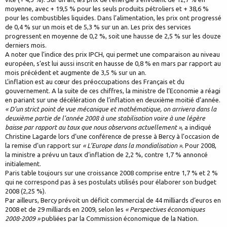
moyenne, avec + 19,5 % pour les seuls produits pétroliers et + 38,6 %
pour les combustibles liquides. Dans l’alimentation, les prix ont progressé
de 0,4 % sur un mois et de 5,3 % sur un an. Les prix des services
progressent en moyenne de 0,2 %, soit une hausse de 2,5 % sur les douze
derniers mois.
A noter que l’indice des prix IPCH, qui permet une comparaison au niveau
européen, s’est lui aussi inscrit en hausse de 0,8 % en mars par rapport au
mois précédent et augmente de 3,5 % sur un an.
L’inflation est au cœur des préoccupations des Français et du
gouvernement. A la suite de ces chiffres, la ministre de l’Economie a réagi
en pariant sur une décélération de l’inflation en deuxième moitié d’année.
« D’un strict point de vue mécanique et mathématique, on arrivera dans la
deuxième partie de l’année 2008 à une stabilisation voire à une légère
baisse par rapport au taux que nous observons actuellement »
, a indiqué
Christine Lagarde lors d’une conférence de presse à Bercy à l’occasion de
la remise d’un rapport sur
« L’Europe dans la mondialisation ».
Pour 2008,
la ministre a prévu un taux d’inflation de 2,2 %, contre 1,7 % annoncé
initialement.
Paris table toujours sur une croissance 2008 comprise entre 1,7 % et 2 %
qui ne correspond pas à ses postulats utilisés pour élaborer son budget
2008 (2,25 %).
Par ailleurs, Bercy prévoit un déficit commercial de 44 milliards d’euros en
2008 et de 29 milliards en 2009, selon les
« Perspectives économiques
2008-2009 »
publiées par la Commission économique de la Nation.