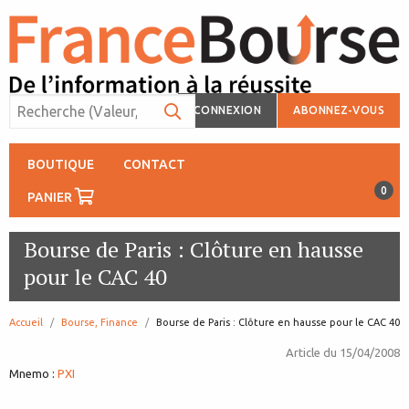
CONNEXION
ABONNEZ-VOUS
BOUTIQUE
CONTACT
0
PANIER
Bourse de Paris : Clôture en hausse
pour le CAC 40
Accueil
Bourse, Finance
page:
Bourse de Paris : Clôture en hausse pour le CAC 40
Article du
15/04/2008
Mnemo :
PXI