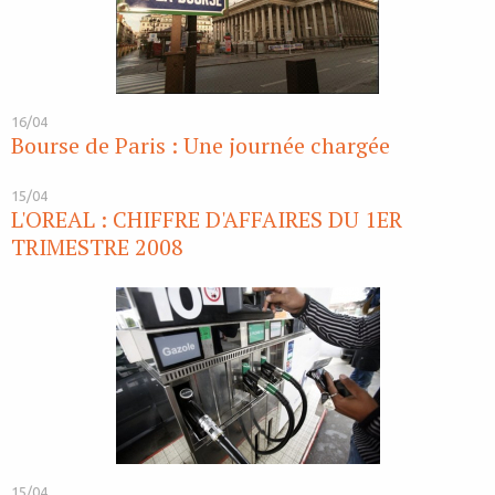
16/04
Bourse de Paris : Une journée chargée
15/04
L'OREAL : CHIFFRE D'AFFAIRES DU 1ER
TRIMESTRE 2008
15/04