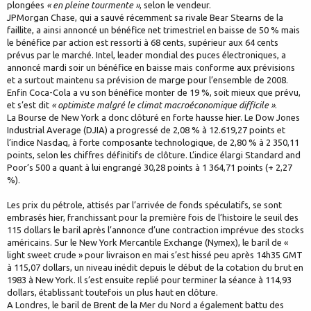
plongées
« en pleine tourmente »
, selon le vendeur.
JPMorgan Chase, qui a sauvé récemment sa rivale Bear Stearns de la
faillite, a ainsi annoncé un bénéfice net trimestriel en baisse de 50 % mais
le bénéfice par action est ressorti à 68 cents, supérieur aux 64 cents
prévus par le marché. Intel, leader mondial des puces électroniques, a
annoncé mardi soir un bénéfice en baisse mais conforme aux prévisions
et a surtout maintenu sa prévision de marge pour l’ensemble de 2008.
Enfin Coca-Cola a vu son bénéfice monter de 19 %, soit mieux que prévu,
et s’est dit
« optimiste malgré le climat macroéconomique difficile »
.
La Bourse de New York a donc clôturé en forte hausse hier. Le Dow Jones
Industrial Average (DJIA) a progressé de 2,08 % à 12.619,27 points et
l’indice Nasdaq, à forte composante technologique, de 2,80 % à 2 350,11
points, selon les chiffres définitifs de clôture. L’indice élargi Standard and
Poor’s 500 a quant à lui engrangé 30,28 points à 1 364,71 points (+ 2,27
%).
Les prix du pétrole, attisés par l’arrivée de fonds spéculatifs, se sont
embrasés hier, franchissant pour la première fois de l’histoire le seuil des
115 dollars le baril après l’annonce d’une contraction imprévue des stocks
américains. Sur le New York Mercantile Exchange (Nymex), le baril de «
light sweet crude » pour livraison en mai s’est hissé peu après 14h35 GMT
à 115,07 dollars, un niveau inédit depuis le début de la cotation du brut en
1983 à New York. Il s’est ensuite replié pour terminer la séance à 114,93
dollars, établissant toutefois un plus haut en clôture.
A Londres, le baril de Brent de la Mer du Nord a également battu des