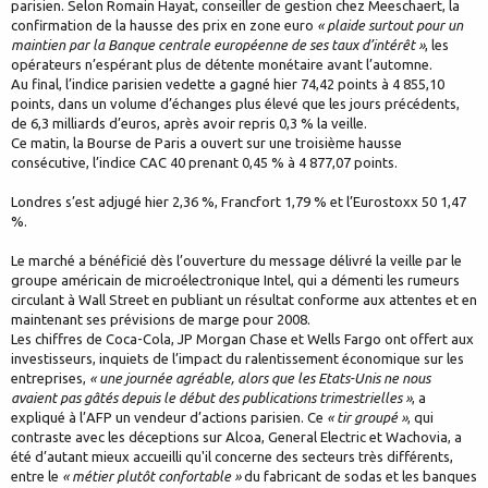
parisien. Selon Romain Hayat, conseiller de gestion chez Meeschaert, la
confirmation de la hausse des prix en zone euro
« plaide surtout pour un
maintien par la Banque centrale européenne de ses taux d’intérêt »
, les
opérateurs n’espérant plus de détente monétaire avant l’automne.
Au final, l’indice parisien vedette a gagné hier 74,42 points à 4 855,10
points, dans un volume d’échanges plus élevé que les jours précédents,
de 6,3 milliards d’euros, après avoir repris 0,3 % la veille.
Ce matin, la Bourse de Paris a ouvert sur une troisième hausse
consécutive, l’indice CAC 40 prenant 0,45 % à 4 877,07 points.
Londres s’est adjugé hier 2,36 %, Francfort 1,79 % et l’Eurostoxx 50 1,47
%.
Le marché a bénéficié dès l’ouverture du message délivré la veille par le
groupe américain de microélectronique Intel, qui a démenti les rumeurs
circulant à Wall Street en publiant un résultat conforme aux attentes et en
maintenant ses prévisions de marge pour 2008.
Les chiffres de Coca-Cola, JP Morgan Chase et Wells Fargo ont offert aux
investisseurs, inquiets de l’impact du ralentissement économique sur les
entreprises,
« une journée agréable, alors que les Etats-Unis ne nous
avaient pas gâtés depuis le début des publications trimestrielles »
, a
expliqué à l’AFP un vendeur d’actions parisien. Ce
« tir groupé »
, qui
contraste avec les déceptions sur Alcoa, General Electric et Wachovia, a
été d’autant mieux accueilli qu'il concerne des secteurs très différents,
entre le
« métier plutôt confortable »
du fabricant de sodas et les banques