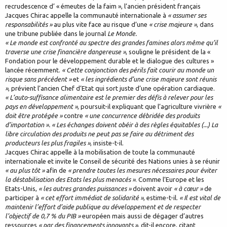
recrudescence d’ « émeutes de la faim », l’ancien président français
Jacques Chirac appelle la communauté internationale à
« assumer ses
responsabilités »
au plus vite face au risque d’une
« crise majeure »
, dans
une tribune publiée dans le journal
Le Monde.
« Le monde est confronté au spectre des grandes famines alors même qu’il
traverse une crise financière dangereuse »
, souligne le président de la «
Fondation pour le développement durable et le dialogue des cultures »
lancée récemment.
« Cette conjonction des périls fait courir au monde un
risque sans précédent »
et
« les ingrédients d’une crise majeure sont réunis
»
, prévient l’ancien Chef d’Etat qui sort juste d’une opération cardiaque.
« L’auto-suffisance alimentaire est le premier des défis à relever pour les
pays en développement »
, poursuit-il expliquant que l’agriculture vivrière
«
doit être protégée »
contre
« une concurrence débridée des produits
d’importation ». « Les échanges doivent obéir à des règles équitables (...) La
libre circulation des produits ne peut pas se faire au détriment des
producteurs les plus fragiles »
, insiste-t-il.
Jacques Chirac appelle à la mobilisation de toute la communauté
internationale et invite le Conseil de sécurité des Nations unies à se réunir
« au plus tôt »
afin de
« prendre toutes les mesures nécessaires pour éviter
la déstabilisation des Etats les plus menacés »
. Comme l’Europe et les
Etats-Unis,
« les autres grandes puissances »
doivent avoir
« à cœur »
de
participer à
« cet effort immédiat de solidarité »
, estime-t-il.
« Il est vital de
maintenir l’effort d’aide publique au développement et de respecter
l’objectif de 0,7 % du PIB »
européen mais aussi de dégager d’autres
ressources
« par des financements innovants »
, dit-il encore, citant