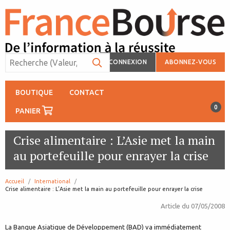
CONNEXION
ABONNEZ-VOUS
BOUTIQUE
CONTACT
0
PANIER
Crise alimentaire : L’Asie met la main
au portefeuille pour enrayer la crise
Accueil
International
page:
Crise alimentaire : L’Asie met la main au portefeuille pour enrayer la crise
Article du
07/05/2008
La Banque Asiatique de Développement (BAD) va immédiatement