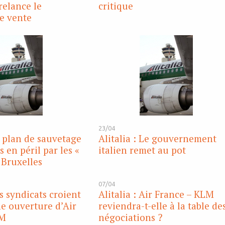
relance le
critique
e vente
23/04
e plan de sauvetage
Alitalia : Le gouvernement
 en péril par les «
italien remet au pot
 Bruxelles
07/04
es syndicats croient
Alitalia : Air France – KLM
e ouverture d’Air
reviendra-t-elle à la table de
LM
négociations ?