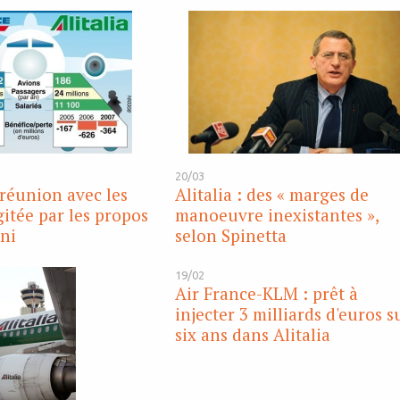
20/03
a réunion avec les
Alitalia : des « marges de
gitée par les propos
manoeuvre inexistantes »,
ni
selon Spinetta
19/02
Air France-KLM : prêt à
injecter 3 milliards d'euros s
six ans dans Alitalia