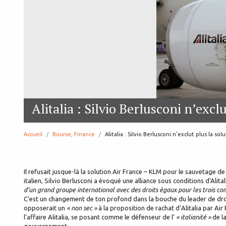
Alitalia : Silvio Berlusconi n’exc
Accueil
Bourse, Finance
page:
Alitalia : Silvio Berlusconi n’exclut plus la so
Il refusait jusque-là la solution Air France – KLM pour le sauvetage 
italien, Silvio Berlusconi a évoqué une alliance sous conditions d'Alit
d’un grand groupe international avec des droits égaux pour les trois c
C’est un changement de ton profond dans la bouche du leader de droit
opposerait un
« non sec »
à la proposition de rachat d’Alitalia par Ai
l’affaire Alitalia, se posant comme le défenseur de l’
« italianité »
de la